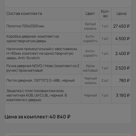
Кол-
Состав комплекта
Цвет
Цена
во
Белый
27 450
₽
Полотно 700x2000 мм.
1 шт.
камень
Коробка дверная. комплект на
Анти-
4 500
₽
1 шт.
одностворчатую дверь
скрейтч
Наличник прямоугольный с хвостовиком,
Анти-
2 400
₽
H=80мм, комплект на одностворчатую
1 шт.
скрейтч
дверь, Anti-Scratch
Ручка дверная NOVO / Ново (комплект из 2
Хром
2 520
₽
1 шт.
ручек) Хром матовый
матовый
Черный
780
₽
Петля дверная, 100*70*2,5-4ВВ , черный
2 шт.
никель
Защелка с пластиковым язычком,
3 190
₽
магнитная AGB, LM CL BL, черный. В
Черный
1 шт.
комплекте с дверью.
Цена за комплект:
40 840
₽