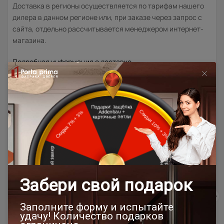
Доставка в регионы осуществляется по тарифам нашего
дилера в данном регионе или, при заказе через запрос с
сайта, отдельно рассчитывается менеджером интернет-
магазина.
Подробная информация о доставке
Товар относится к категориям:
500x1900
Двери модерн
Стильные современные межкомнатные двери
600x2000
700x1900
700x2000
900x2000
800х1950
800x2000
900x2200
600x1950
1000x2100
800x2400
700x2200
Двери межкомнатные 1000х2000 мм
900x1900
800x2100
900x2300
900x2400
1200x2000