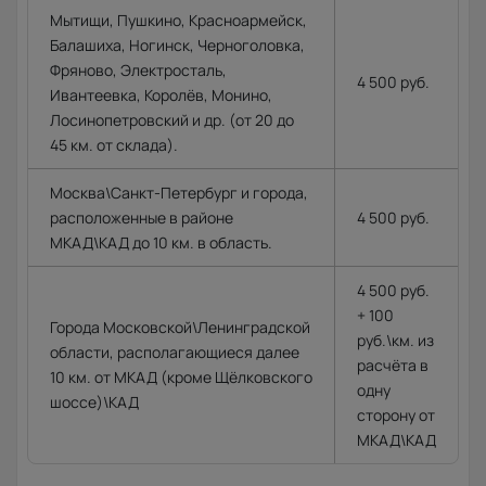
Мытищи, Пушкино, Красноармейск,
Балашиха, Ногинск, Черноголовка,
Фряново, Электросталь,
4 500 руб.
Ивантеевка, Королёв, Монино,
Лосинопетровский и др. (от 20 до
45 км. от склада).
Москва\Санкт-Петербург и города,
расположенные в районе
4 500 руб.
МКАД\КАД до 10 км. в область.
4 500 руб.
+ 100
Города Московской\Ленинградской
руб.\км. из
области, располагающиеся далее
расчёта в
10 км. от МКАД (кроме Щёлковского
одну
шоссе)\КАД
сторону от
МКАД\КАД