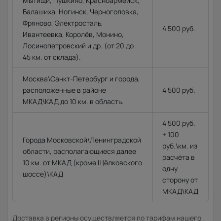
Мытищи, Пушкино, Красноармейск,
Балашиха, Ногинск, Черноголовка,
Фряново, Электросталь,
4 500 руб.
Ивантеевка, Королёв, Монино,
Лосинопетровский и др. (от 20 до
45 км. от склада).
Москва\Санкт-Петербург и города,
расположенные в районе
4 500 руб.
МКАД\КАД до 10 км. в область.
4 500 руб.
+ 100
Города Московской\Ленинградской
руб.\км. из
области, располагающиеся далее
расчёта в
10 км. от МКАД (кроме Щёлковского
одну
шоссе)\КАД
сторону от
МКАД\КАД
Доставка в регионы осуществляется по тарифам нашего