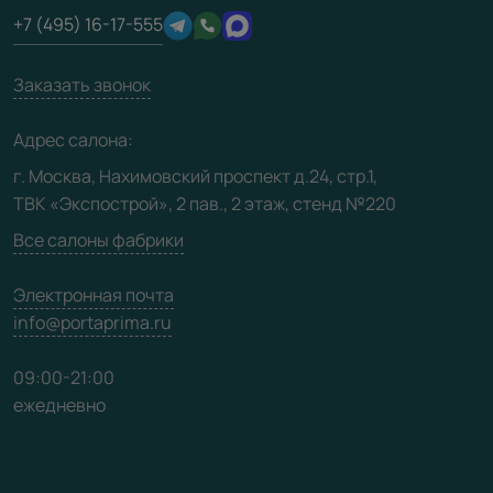
Отзывы клиентов
+7 (495) 16-17-555
Производство
Техническая информация
Вакансии
Заказать звонок
Юридическая информация
Медиацентр
Адрес салона:
Видео
г. Москва, Нахимовский проспект д.24, стр.1,
ТВК «Экспострой», 2 пав., 2 этаж, стенд №220
Карта сайта
Все салоны фабрики
Электронная почта
info@portaprima.ru
09:00-21:00
ежедневно