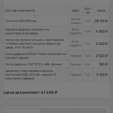
Кол-
Состав комплекта
Цвет
Цена
во
Белый
28 100
₽
Полотно 700x2000 мм.
1 шт.
камень
Коробка дверная. комплект на
Анти-
4 500
₽
1 шт.
одностворчатую дверь
скрейтч
Наличник прямоугольный с хвостовиком,
Анти-
2 400
₽
H=80мм, комплект на одностворчатую
1 шт.
скрейтч
дверь, Anti-Scratch
Ручка дверная ROKKA / Рокка (комплект из
2 520
₽
Черный
1 шт.
2 ручек) черный
780
₽
Петля дверная, 100*70*2,5-4ВВ , бронза
Бронза
2 шт.
Защелка с пластиковым язычком,
3 190
₽
магнитная AGB, LM CL BL, черный. В
Черный
1 шт.
комплекте с дверью.
Цена за комплект:
41 490
₽