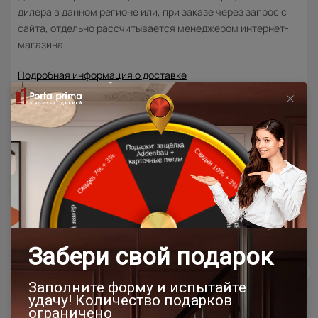
дилера в данном регионе или, при заказе через запрос с
сайта, отдельно рассчитывается менеджером интернет-
магазина.
Подробная информация о доставке
Товар относится к категориям:
500x1900
Двери модерн
Стильные современные межкомнатные двери
600x2000
700x1900
700x2000
900x2000
800х1950
800x2000
1000x2100
800x2400
700x2200
Двери межкомнатные 1000х2000 мм
900x1900
800x2100
900x2300
900x2400
1200x2000
Шампань
400x2000