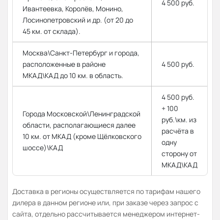
4 500 руб.
Ивантеевка, Королёв, Монино,
Лосинопетровский и др. (от 20 до
45 км. от склада).
Москва\Санкт-Петербург и города,
расположенные в районе
4 500 руб.
МКАД\КАД до 10 км. в область.
4 500 руб.
+ 100
Города Московской\Ленинградской
руб.\км. из
области, располагающиеся далее
расчёта в
10 км. от МКАД (кроме Щёлковского
одну
шоссе)\КАД
сторону от
МКАД\КАД
Доставка в регионы осуществляется по тарифам нашего
дилера в данном регионе или, при заказе через запрос с
сайта, отдельно рассчитывается менеджером интернет-