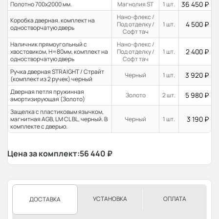
36 450
₽
Полотно 700x2000 мм.
Магнолия ST
1 шт.
Нано-флекс /
Коробка дверная. комплект на
4 500
₽
Под отделку /
1 шт.
одностворчатую дверь
Софт тач
Наличник прямоугольный с
Нано-флекс /
2 400
₽
хвостовиком, H=80мм, комплект на
Под отделку /
1 шт.
одностворчатую дверь
Софт тач
Ручка дверная STRAIGHT / Страйт
3 920
₽
Черный
1 шт.
(комплект из 2 ручек) черный
Дверная петля пружинная
5 980
₽
Золото
2 шт.
амортизирующая (Золото)
Защелка с пластиковым язычком,
3 190
₽
магнитная AGB, LM CL BL, черный. В
Черный
1 шт.
комплекте с дверью.
Цена за комплект:
56 440
₽
УСТАНОВКА
ОПЛАТА
ДОСТАВКА