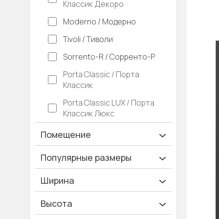
Классик Декоро
Moderno / Модерно
Tivoli / Тиволи
Sorrento-R / Сорренто-Р
Porta Classic / Порта
Классик
Porta Classic LUX / Порта
Классик Люкс
Помещение
Ванная и туалет
Популярные размеры
Гардеробная
600х2000
Ширина
Гостинная
700х2000
Ширина 40 см
Высота
Дача
900х2000
Ширина 45 см