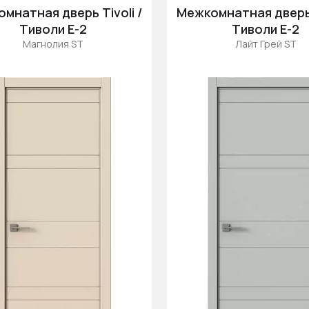
мнатная дверь Tivoli /
Межкомнатная дверь T
Тиволи Е-2
Тиволи Е-2
Магнолия ST
Лайт Грей ST