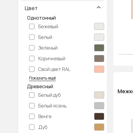
Цвет
Однотонный
Бежевый
Белый
Зеленый
Коричневый
Свой цвет RAL
Серебристый
Серый
Темно-серый
Хаки
Черный
Показать ещё
Древесный
Межко
Белый дуб
Белый ясень
Венге
Дуб