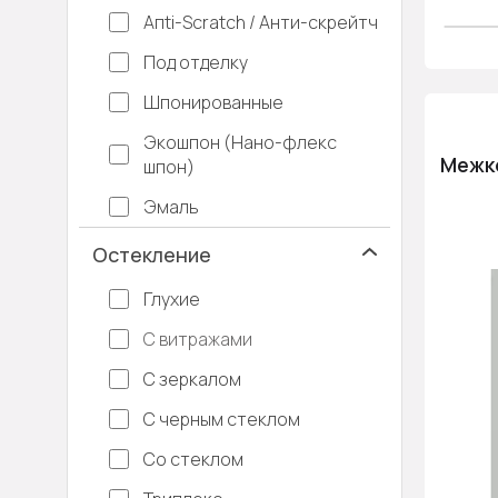
Апti-Sсrаtсh / Анти-скрейтч
Под отделку
Шпонированные
Экошпон (Нано-флекс
Межко
шпон)
Эмаль
Остекление
Глухие
С витражами
С зеркалом
С черным стеклом
Со стеклом