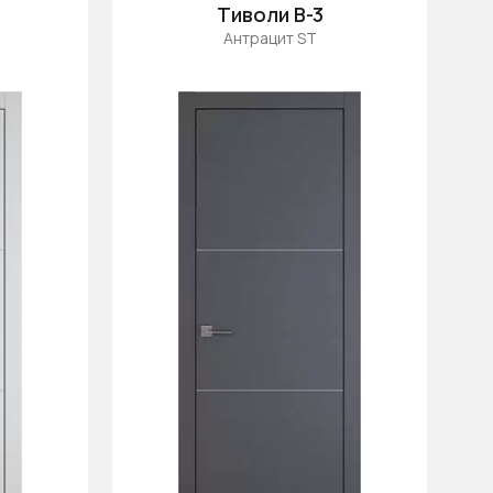
Тиволи В-3
Антрацит ST