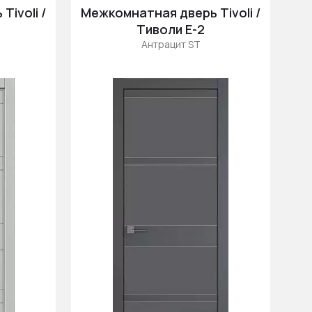
Цена (убыв.)
ivoli /
Межкомнатная дверь Tivoli /
Cначала новинки
Тиволи Е-2
Антрацит ST
Cначала скидки