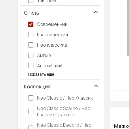
Триплекс
Стиль
Современный
Классический
Нео классика
Ампир
Английский
Багетные
Барокко
Кантри
Крашенные
Лофт
Модерн
Под старину
Прованс
Скандинавский
Современная классика
Хай-тек
Показать ещё
Коллекция
Neo Classic / Нео Классик
Neo Classic Scalino / Нео
Классик Скалино
Neo Classic Decoro / Нео
Межко