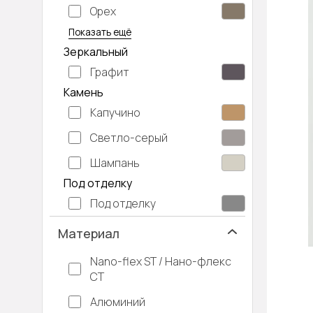
Орех
Серый дуб
Показать ещё
Зеркальный
Графит
Камень
Капучино
Светло-серый
Шампань
Под отделку
Под отделку
Материал
Nano-flex ST / Нано-флекс
СТ
Алюминий