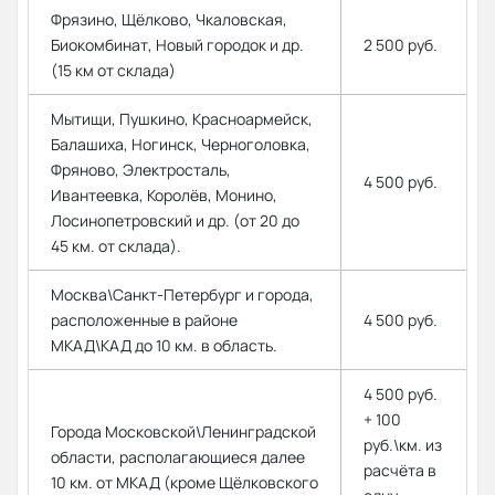
Фрязино, Щёлково, Чкаловская,
Биокомбинат, Новый городок и др.
2 500 руб.
(15 км от склада)
Мытищи, Пушкино, Красноармейск,
Балашиха, Ногинск, Черноголовка,
Фряново, Электросталь,
4 500 руб.
Ивантеевка, Королёв, Монино,
Лосинопетровский и др. (от 20 до
45 км. от склада).
Москва\Санкт-Петербург и города,
расположенные в районе
4 500 руб.
МКАД\КАД до 10 км. в область.
4 500 руб.
+ 100
Города Московской\Ленинградской
руб.\км. из
области, располагающиеся далее
расчёта в
10 км. от МКАД (кроме Щёлковского