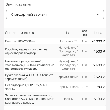
Звукоизоляция
Стандартный вариант
Кол-
Состав комплекта
Цвет
Цена
во
24 000
₽
Полотно 700x2000 мм.
Антрацит ST
1 шт.
Нано-флекс /
Коробка дверная. комплект на
4 500
₽
Под отделку /
1 шт.
одностворчатую дверь
Софт тач
Наличник прямоугольный с
Нано-флекс /
2 400
₽
хвостовиком, H=80мм, комплект на
Под отделку /
1 шт.
одностворчатую дверь
Софт тач
Ручка дверная ASPECTO / Аспекто
2 520
₽
Хром матовый
1 шт.
(Хром матовый)
Петля дверная, 100*70*2,5-4ВВ ,
780
₽
Черный никель
2 шт.
черный
Защелка с пластиковым язычком,
3 190
₽
магнитная AGB, LM CL BL, черный. В
Черный
1 шт.
комплекте с дверью.