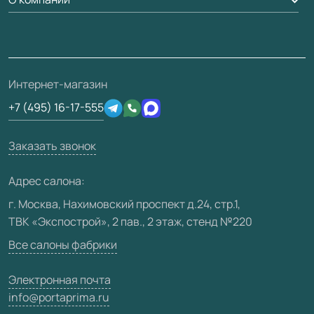
Вопрос-ответ
Монтаж
Накладки на дверь
Франшизам / дилерам
Контакты
Проекты
Ремонт дверей
Скачать материалы
О фабрике
Полезная информация
Подготовка проемов
3D-модели
Интернет-магазин
Сертификаты
Отзывы клиентов
+7 (495) 16-17-555
Производство
Техническая информация
Вакансии
Заказать звонок
Юридическая информация
Медиацентр
Адрес салона:
Видео
г. Москва, Нахимовский проспект д.24, стр.1,
ТВК «Экспострой», 2 пав., 2 этаж, стенд №220
Карта сайта
Все салоны фабрики
Электронная почта
info@portaprima.ru