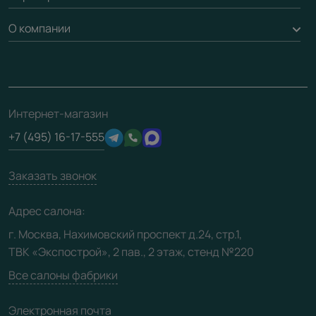
Рейки, баффели, стеллажи
Гарантия
Доставка
О компании
Погонаж
Дизайнерам / архитекторам
Вопрос-ответ
Монтаж
Накладки на дверь
Франшизам / дилерам
Контакты
Проекты
Ремонт дверей
Скачать материалы
О фабрике
Полезная информация
Подготовка проемов
3D-модели
Интернет-магазин
Сертификаты
Отзывы клиентов
+7 (495) 16-17-555
Производство
Техническая информация
Вакансии
Заказать звонок
Юридическая информация
Медиацентр
Адрес салона:
Видео
г. Москва, Нахимовский проспект д.24, стр.1,
ТВК «Экспострой», 2 пав., 2 этаж, стенд №220
Карта сайта
Все салоны фабрики
Электронная почта