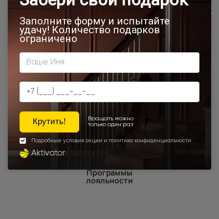
800х1950
800x2000
900x2200
600x1950
1000x2100
800x2400
700x2200
Двери межкомнатные 1000х2000 мм
900x1900
800x2100
800x2200
900x2300
Наши преимущества
Программы
лояльности