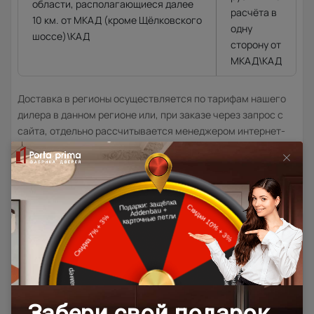
области, располагающиеся далее
расчёта в
10 км. от МКАД (кроме Щёлковского
одну
шоссе)\КАД
сторону от
МКАД\КАД
Доставка в регионы осуществляется по тарифам нашего
дилера в данном регионе или, при заказе через запрос с
сайта, отдельно рассчитывается менеджером интернет-
магазина.
Подробная информация о доставке
Товар относится к категориям:
500x1900
Межкомнатные двери 55х190 см
Двери модерн
Стильные современные межкомнатные двери
600x2000
700x1900
700x2000
900x2000