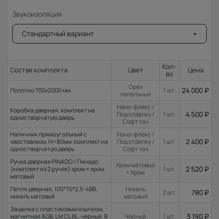
Звукоизоляция
Стандартный вариант
Кол-
Состав комплекта
Цвет
Цена
во
Орех
24 000
₽
Полотно 700x2000 мм.
1 шт.
пепельный
Нано-флекс /
Коробка дверная. комплект на
4 500
₽
Под отделку /
1 шт.
одностворчатую дверь
Софт тач
Наличник прямоугольный с
Нано-флекс /
2 400
₽
хвостовиком, H=80мм, комплект на
Под отделку /
1 шт.
одностворчатую дверь
Софт тач
Ручка дверная PINADO / Пинадо
Хром матовый
2 520
₽
(комплект из 2 ручек) хром + хром
1 шт.
+ Хром
матовый
Петля дверная, 100*70*2,5-4ВВ ,
Никель
780
₽
2 шт.
никель матовый
матовый
Защелка с пластиковым язычком,
3 190
₽
магнитная AGB, LM CL BL, черный. В
Черный
1 шт.