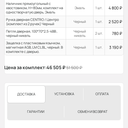
Наличник прямоугольный с
4 800
₽
хвостовиком, H=80мм, комплект на
Эмаль
1 шт.
одностворчатую дверь, Эмаль
Ручка дверная CENTRO / Центро
2 520
₽
Черный
1 шт.
(комплект из 2 ручек) Черный
Петля дверная, 100*70*2,5-4ВВ ,
Черный
780
₽
2 шт.
черный никель
никель
Защелка с пластиковым язычком,
3 190
₽
магнитная AGB, LM CL BL, черный. В
Черный
1 шт.
комплекте с дверью.
Цена за комплект:
46 505
₽
51 500
₽
УСТАНОВКА
ОПЛАТА
ДОСТАВКА
ГАРАНТИИ
ОБМЕН И ВОЗВРАТ