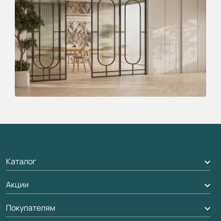
Каталог
Акции
Межкомнатные двери
Подбор двери
Покупателям
Акции компании