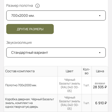
Размер полотна
700x2000 мм.
ДРУГИЕ РАЗМЕРЫ
Звукоизоляция
Стандартный вариант
Кол-
Состав комплекта
Цвет
Цена
во
Чёрный
Базальт эмаль
33 300
₽
Полотно 700x2000 мм.
1 шт.
28 305
₽
(RAL 040-30-
05)
Чёрный
Коробка дверная. Чёрный Базальт
Базальт эмаль
6 910
₽
эмаль, комплект на
1 шт.
(RAL 040-30-
одностворчатую дверь
05)