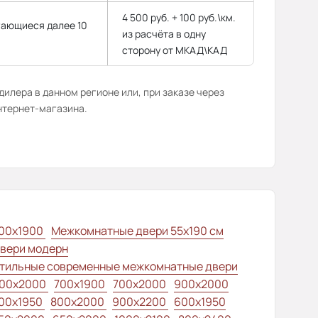
4 500 руб. + 100 руб.\км.
гающиеся далее 10
из расчёта в одну
сторону от МКАД\КАД
илера в данном регионе или, при заказе через
нтернет-магазина.
00x1900
Межкомнатные двери 55х190 см
вери модерн
тильные современные межкомнатные двери
00x2000
700x1900
700x2000
900x2000
00х1950
800x2000
900x2200
600x1950