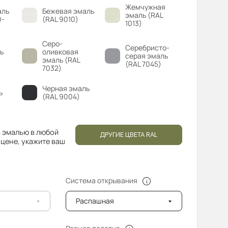
Жемчужная
аль
Бежевая эмаль
эмаль (RAL
0-
(RAL 9010)
1013)
Серо-
Серебристо-
ь
оливковая
серая эмаль
эмаль (RAL
(RAL 7045)
7032)
Черная эмаль
ь
(RAL 9004)
 эмалью в любой
ДРУГИЕ ЦВЕТА RAL
 цене, укажите ваш
Система открывания
Распашная