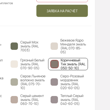
омплектов
ЗАЯВКА НА РАСЧЁТ
Бежевое Ядро
Серый Мох
ь
Миндаля эмаль
эмаль (RAL
(RAL 070-85-
7003)
05)
ел
Грязный Белый
Коричневый
эмаль (RAL
Тик эмаль (RAL
070-90-05)
050-50-10)
Серое Льняное
Серо-Розовый
ка
волокно эмаль
мордовник
(RAL 075-70-
эмаль (RAL
)
10)
020-60-05)
с
Серый цемент
Теплый Серый
эмаль (RAL
эмаль (RAL
060-70-10)
040-60-05)