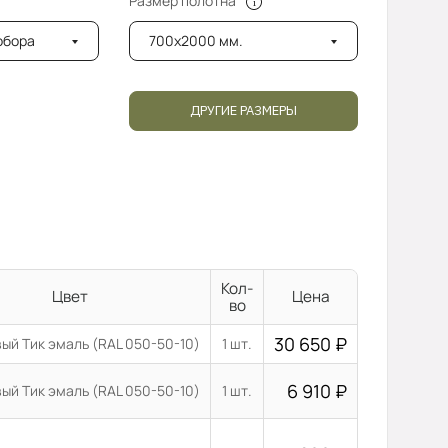
Размер полотна
добора
700x2000 мм.
ДРУГИЕ РАЗМЕРЫ
Кол-
Цвет
Цена
во
30 650
₽
ый Тик эмаль (RAL 050-50-10)
1 шт.
6 910
₽
ый Тик эмаль (RAL 050-50-10)
1 шт.