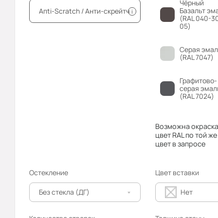
Чёрный
Базальт эм
Апti-Sсrаtсh / Анти-скрейтч
i
(RAL 040-3
05)
Серая эмал
(RAL 7047)
Графитово-
серая эмал
(RAL 7024)
Возможна окраска
цвет RAL по той же
цвет в запросе
Остекление
Цвет вставки
Без стекла (ДГ)
Нет