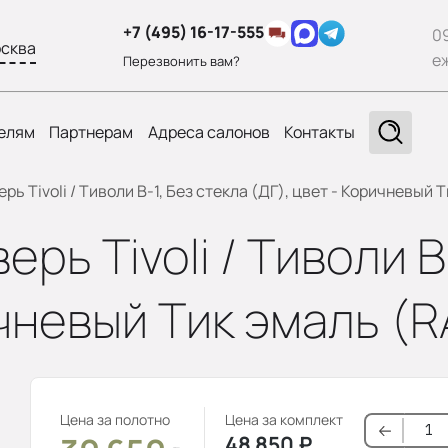
+7 (495) 16-17-555
0
сква
е
Перезвонить вам?
елям
Партнерам
Адреса салонов
Контакты
ь Tivoli / Тиволи В-1, Без стекла (ДГ), цвет - Коричневый 
ь Tivoli / Тиволи В
ичневый Тик эмаль (R
Цена за полотно
Цена за комплект
48 850
₽