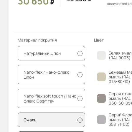
30 650
₽
количество к
Материал покрытия
Цвет
Белая эмал
Натуральный шпон
i
(RAL 9003)
Nano-flex / Нано-флекс
Бежевый М
i
эмаль (RAL
шпон
075-80-10)
Серая стяж
Nano-flex soft touch / Нано-
эмаль (RAL
i
флекс Софт тач
060-60-05
Серый Флок
эмаль (RAL
Эмаль
i
358-71-02)