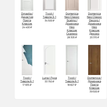
Dinastia /
Tivoli /
Domenica
Domenica
Династия
Тиволи З-1
Neo Classic
Neo Classic
Порта
Scalino /
Decoro /
34 500 ₽
Классик
Доменика
Доменика
Нео
Нео
24 400 ₽
Классик
Классик
Скалино
Декоро
28 305 ₽
20 315 ₽
Tivoli /
Luna / Луна
Tivoli /
Domenica /
Тиволи А-1
Тиволи А-1
Доменика
33 750 ₽
Порта
17 935 ₽
18 827 ₽
Классик
39 500 ₽