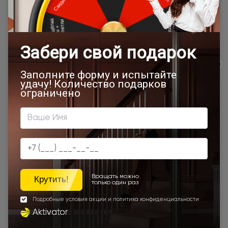
Подробная информация о доставке
Товар относится к категориям:
Двери Moderno / Модерно
800x2000
900x2200
1000x2100
700x2200
900x1900
800x2100
900x2300
900x2400
Шампань
Под заказ
Для спальни
Двухсторонние двери
Серый дуб
Двери межкомнатные глухие
Двустворчатые двери
Белые
Бежевые
Дуб
Коричневые
Наши преимущества