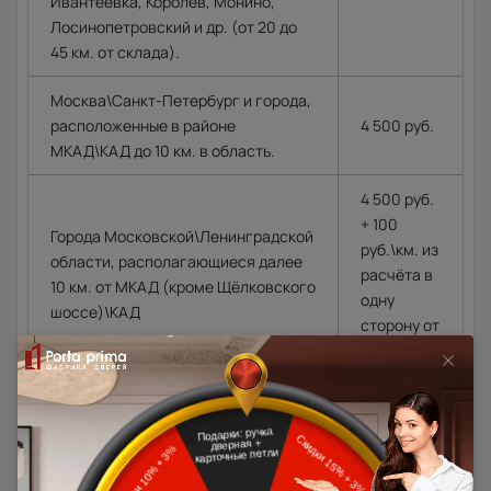
Ивантеевка, Королёв, Монино,
Лосинопетровский и др. (от 20 до
45 км. от склада).
Москва\Санкт-Петербург и города,
расположенные в районе
4 500 руб.
МКАД\КАД до 10 км. в область.
4 500 руб.
+ 100
Города Московской\Ленинградской
руб.\км. из
области, располагающиеся далее
расчёта в
10 км. от МКАД (кроме Щёлковского
одну
шоссе)\КАД
сторону от
МКАД\КАД
Доставка в регионы осуществляется по тарифам нашего
дилера в данном регионе или, при заказе через запрос с
сайта, отдельно рассчитывается менеджером интернет-
магазина.