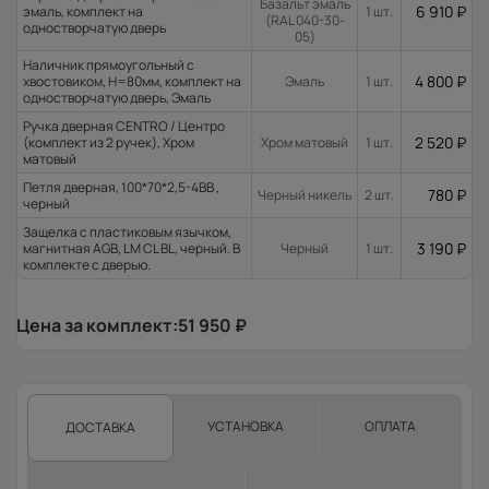
Базальт эмаль
6 910
₽
эмаль, комплект на
1 шт.
(RAL 040-30-
одностворчатую дверь
05)
Наличник прямоугольный с
4 800
₽
хвостовиком, H=80мм, комплект на
Эмаль
1 шт.
одностворчатую дверь, Эмаль
Ручка дверная CENTRO / Центро
2 520
₽
(комплект из 2 ручек), Хром
Хром матовый
1 шт.
матовый
Петля дверная, 100*70*2,5-4ВВ ,
780
₽
Черный никель
2 шт.
черный
Защелка с пластиковым язычком,
3 190
₽
магнитная AGB, LM CL BL, черный. В
Черный
1 шт.
комплекте с дверью.
Цена за комплект:
51 950
₽
УСТАНОВКА
ОПЛАТА
ДОСТАВКА