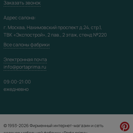
Вакансии
Заказать звонок
Юридическая информация
Медиацентр
Адрес салона:
Видео
г. Москва, Нахимовский проспект д.24, стр.1,
ТВК «Экспострой», 2 пав., 2 этаж, стенд №220
Карта сайта
Все салоны фабрики
Электронная почта
info@portaprima.ru
09:00-21:00
ежедневно
© 1993-2026 Фирменный интернет-магазин и сеть
салонов мебельной фабрики «Porta prima»