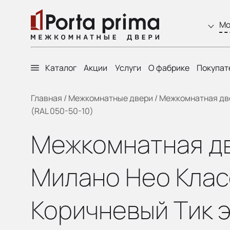
Мо
Каталог
Акции
Услуги
О фабрике
Покупат
Главная
/
Межкомнатные двери
/
Межкомнатная двер
(RAL 050-50-10)
Межкомнатная две
Милано Нео Класс
Коричневый Тик э