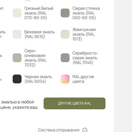
ел
Грязный Белый
Серая стяжка
эмаль (RAL
эмаль (RAL
070-90-05)
060-60-05)
Жемчужная
аль
Бежевая эмаль
эмаль (RAL
0-
(RAL 9010)
1013)
Серо-
Серебристо-
ь
оливковая
серая эмаль
эмаль (RAL
(RAL 7045)
7032)
Черная эмаль
RAL другие
ь
(RAL 9004)
цвета
 эмалью в любой
ДРУГИЕ ЦВЕТА RAL
 цене, укажите ваш
Система открывания