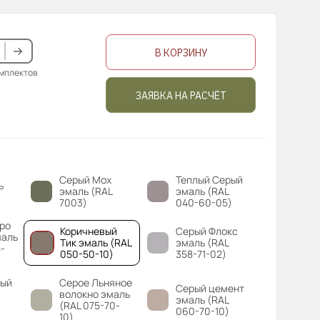
В КОРЗИНУ
омплектов
ЗАЯВКА НА РАСЧЁТ
Серый Мох
Теплый Серый
ь
эмаль (RAL
эмаль (RAL
7003)
040-60-05)
ро
Коричневый
Серый Флокс
маль
Тик эмаль (RAL
эмаль (RAL
-
050-50-10)
358-71-02)
вый
Серое Льняное
Серый цемент
волокно эмаль
эмаль (RAL
(RAL 075-70-
060-70-10)
10)