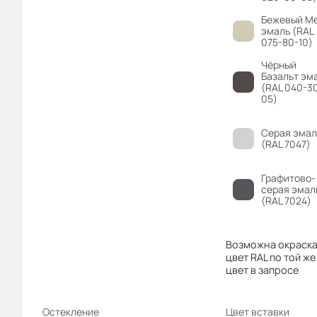
Бежевый М
эмаль (RAL
075-80-10)
Чёрный
Базальт эм
(RAL 040-3
05)
Серая эмал
(RAL 7047)
Графитово-
серая эмал
(RAL 7024)
Возможна окраска
цвет RAL по той же
цвет в запросе
Остекление
Цвет вставки