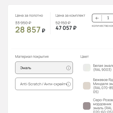
Цена за полотно
Цена за комплект
33 950
₽
52 150
₽
количество к
28 857
47 057
₽
₽
Материал покрытия
Цвет
Белая эмал
Эмаль
i
(RAL 9003)
Бежевое Яд
Миндаля э
Апti-Sсrаtсh / Анти-скрейтч
i
(RAL 070-85
05)
Серо-Розо
мордовник
эмаль (RAL
020-60-05)