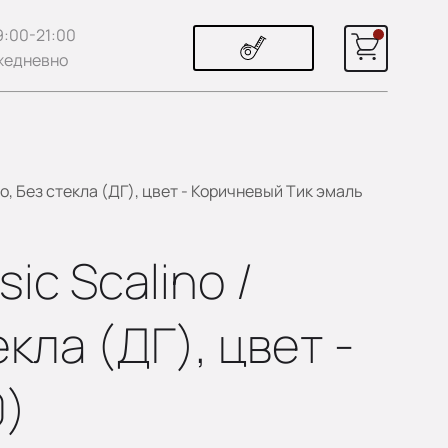
9:00-21:00
жедневно
, Без стекла (ДГ), цвет - Коричневый Тик эмаль
c Scalino /
кла (ДГ), цвет -
0)