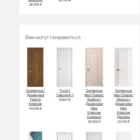
28 305 ₽
28 305 ₽
Вам могут понравиться
Domenica /
Tivoli /
Domenica
Domenica
Доменика
Тиволи А-1
Neo Classic
Neo Classic
Порта
Scalino /
Decoro /
18 827 ₽
Классик
Доменика
Доменика
Нео
Нео
39 500 ₽
Классик
Классик
Скалино
Декоро
28 305 ₽
20 315 ₽