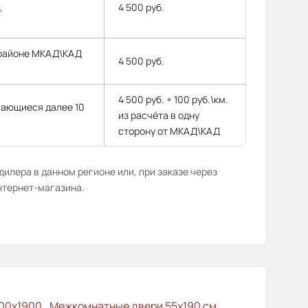
,
4 500 руб.
 районе МКАД\КАД
4 500 руб.
4 500 руб. + 100 руб.\км.
гающиеся далее 10
из расчёта в одну
сторону от МКАД\КАД
илера в данном регионе или, при заказе через
нтернет-магазина.
00x1900
Межкомнатные двери 55х190 см