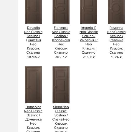
Dinastia
Florencia
Imperia-R
Ravenna
Neo Classic
Neo Classic
Neo Classic
Neo Classic
Scalino /
Scalino /
Scalino /
Scalino /
Династия
Флоренсия
Империя-Р
Равенна
Нео
Нео
Нео
Нео
Классик
Классик
Классик
Классик
Скалино
Скалино
Скалино
Скалино
28 305 ₽
30 217 ₽
28 305 ₽
30 217 ₽
Domenica
Siena Neo
Neo Classic
Classic
Scalino /
Scalino /
Доменика
Сиена Нео
Нео
Классик
Классик
Скалино
Скалино