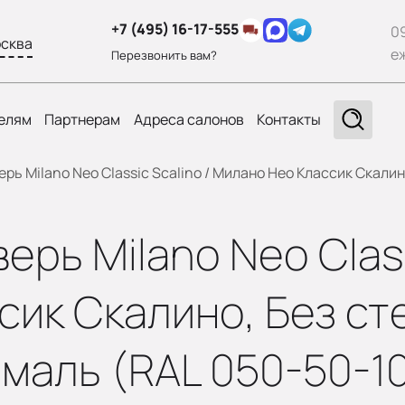
+7 (495) 16-17-555
0
сква
е
Перезвонить вам?
елям
Партнерам
Адреса салонов
Контакты
ь Milano Neo Classic Scalino / Милано Нео Классик Скалино
рь Milano Neo Classi
ик Скалино, Без сте
маль (RAL 050-50-1