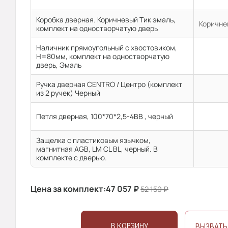
Коробка дверная. Коричневый Тик эмаль,
Коричне
комплект на одностворчатую дверь
Наличник прямоугольный с хвостовиком,
H=80мм, комплект на одностворчатую
дверь, Эмаль
Ручка дверная CENTRO / Центро (комплект
из 2 ручек) Черный
Петля дверная, 100*70*2,5-4ВВ , черный
Защелка с пластиковым язычком,
магнитная AGB, LM CL BL, черный. В
комплекте с дверью.
Цена за комплект:
47 057
₽
52 150
₽
В КОРЗИНУ
ВЫЗВАТЬ