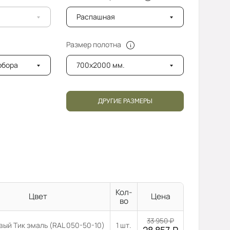
Распашная
Размер полотна
добора
700x2000 мм.
ДРУГИЕ РАЗМЕРЫ
Кол-
Цвет
Цена
во
33 950
₽
вый Тик эмаль (RAL 050-50-10)
1 шт.