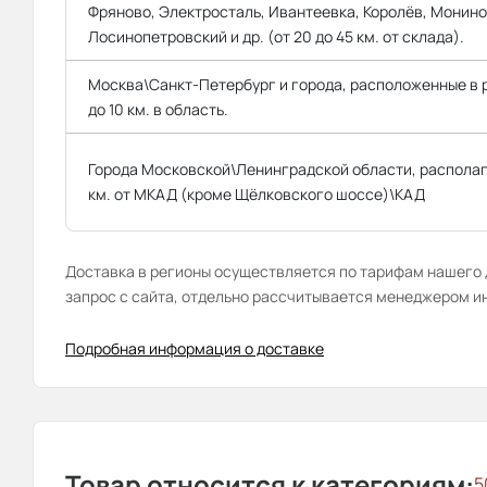
Фряново, Электросталь, Ивантеевка, Королёв, Монино
Лосинопетровский и др. (от 20 до 45 км. от склада).
Москва\Санкт-Петербург и города, расположенные в
до 10 км. в область.
Города Московской\Ленинградской области, распола
км. от МКАД (кроме Щёлковского шоссе)\КАД
Доставка в регионы осуществляется по тарифам нашего д
запрос с сайта, отдельно рассчитывается менеджером и
Подробная информация о доставке
Товар относится к категориям:
5