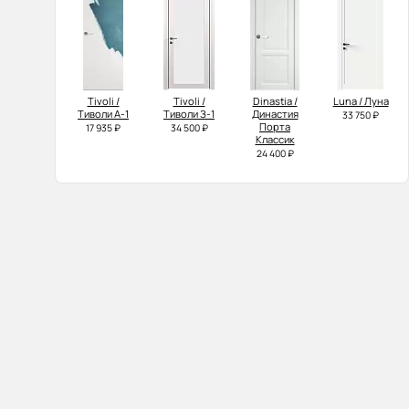
Tivoli /
Tivoli /
Dinastia /
Luna / Луна
Тиволи А-1
Тиволи З-1
Династия
33 750 ₽
Порта
17 935 ₽
34 500 ₽
Классик
24 400 ₽