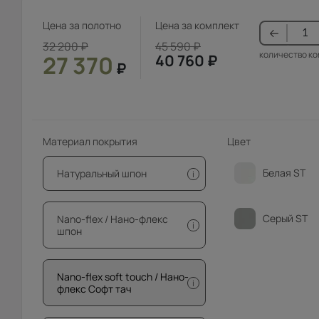
Цена за полотно
Цена за комплект
32 200
₽
45 590
₽
количество к
27 370
40 760
₽
₽
Материал покрытия
Цвет
Белая ST
Натуральный шпон
i
Серый ST
Nano-flex / Нано-флекс
i
шпон
Nano-flex soft touch / Нано-
i
флекс Софт тач