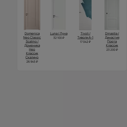
Domenica
Luna / Луна
Tivoli /
Dinastia /
Neo Classic
Тиволи А-1
Династия
32 100 ₽
Scalino /
Порта
17 042 ₽
Доменика
Классик
Нео
23 200 ₽
Классик
Скалино
26 945 ₽