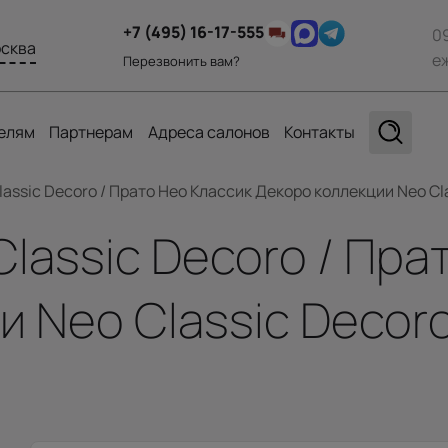
+7 (495) 16-17-555
0
сква
е
Перезвонить вам?
елям
Партнерам
Адреса салонов
Контакты
lassic Decoro / Прато Нео Классик Декоро коллекции Neo Cla
Classic Decoro / Пра
 Neo Classic Decoro