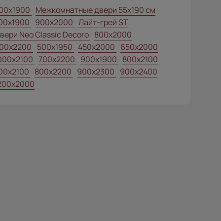
00x1900
Межкомнатные двери 55х190 см
00x1900
900x2000
Лайт-грей ST
вери Neo Classic Decoro
800x2000
00x2200
500x1950
450x2000
650x2000
000x2100
700x2200
900x1900
800x2100
00x2100
800x2200
900x2300
900x2400
200x2000