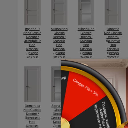
Imperia-R
Milano Neo
Milano Neo
Dinastia
Neo Classic
Classic
Classic
Neo Classic
Decoro /
Decoro /
Decoro /
Decoro /
Империя-Р
Милано
Милано
Династия
Нео
Нео
Нео
Нео
Классик
Классик
Классик
Классик
Декоро
Декоро
Декоро
Декоро
20 272 ₽
20 272 ₽
24 607 ₽
20 272 ₽
Domenica
Siena Neo
Siena Neo
Prato Neo
Neo Classic
Classic
Classic
Classic
Decoro /
Decoro /
Decoro /
Decoro /
Доменика
Сиена Нео
Сиена Нео
Прато Нео
Нео
Классик
Классик
Классик
Классик
Декоро
Декоро
Декоро