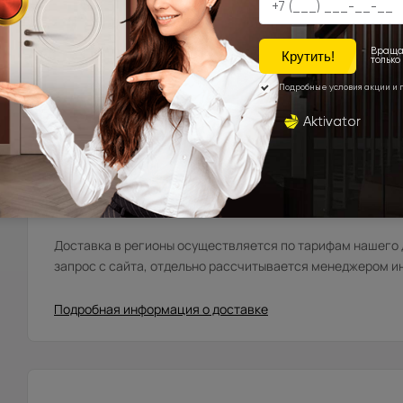
Мытищи, Пушкино, Красноармейск, Балашиха, Ногинск
Фряново, Электросталь, Ивантеевка, Королёв, Монино
Лосинопетровский и др. (от 20 до 45 км. от склада).
Москва\Санкт-Петербург и города, расположенные в
до 10 км. в область.
Города Московской\Ленинградской области, распола
км. от МКАД (кроме Щёлковского шоссе)\КАД
Доставка в регионы осуществляется по тарифам нашего д
запрос с сайта, отдельно рассчитывается менеджером и
Подробная информация о доставке