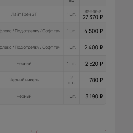
во
32 200
₽
Лайт Грей ST
1 шт.
27 370
₽
4 500
₽
флекс / Под отделку / Софт тач
1 шт.
2 400
₽
флекс / Под отделку / Софт тач
1 шт.
2 520
₽
Черный
1 шт.
2
780
₽
Черный никель
шт.
3 190
₽
Черный
1 шт.