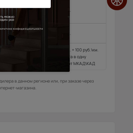
, Черноголовка,
,
4 500 руб.
 районе МКАД\КАД
4 500 руб.
4 500 руб. + 100 руб.\км.
гающиеся далее 10
из расчёта в одну
сторону от МКАД\КАД
илера в данном регионе или, при заказе через
нтернет-магазина.