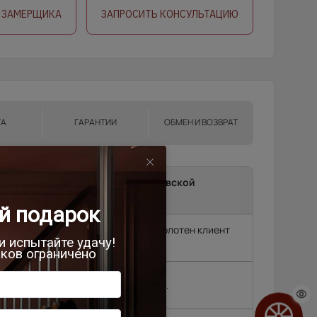
 ЗАМЕРЩИКА
ЗАПРОСИТЬ КОНСУЛЬТАЦИЮ
ТА
ГАРАНТИИ
ОБМЕН И ВОЗВРАТ
ma до подъезда в г.Москва, Московской
и.
т замерщик, без замера подъем полотен клиент
родок и др. (15 км
2 500 руб.