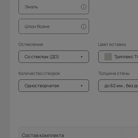
Эмаль
i
Шпон Ясеня
i
Остекление
Цвет вставки
Со стеклом (ДО)
Триплекс Tivoli прос
Количество створок
Толщина стены
Одностворчатая
до 62 мм., без 
Состав комплекта