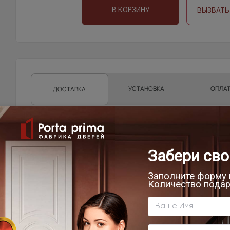
В КОРЗИНУ
ВЫЗВАТЬ
УСТАНОВКА
ОПЛА
ДОСТАВКА
Доставка продукции со склада Компании Porta pri
области, г.Санкт-Петербург, Ленинградской област
Техническую возможность подъема полотен определяе
осуществляет самостоятельно.
Фрязино, Щёлково, Чкаловская, Биокомбинат, Новый го
от склада)