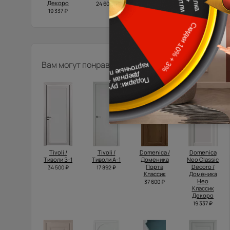
Декоро
24 607 ₽
20 272 ₽
21 250 ₽
19 337 ₽
Вам могут понравиться
Tivoli /
Tivoli /
Domenica /
Domenica
Тиволи З-1
Тиволи А-1
Доменика
Neo Classic
Порта
Decoro /
34 500 ₽
17 892 ₽
Классик
Доменика
Нео
37 600 ₽
Классик
Декоро
19 337 ₽