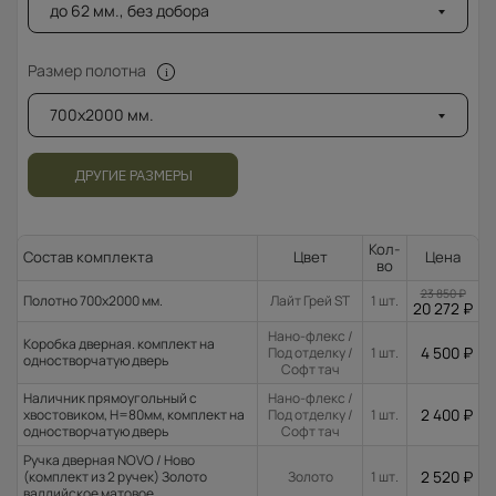
до 62 мм., без добора
Размер полотна
700x2000 мм.
ДРУГИЕ РАЗМЕРЫ
Кол-
Состав комплекта
Цвет
Цена
во
23 850
₽
Полотно 700x2000 мм.
Лайт Грей ST
1 шт.
20 272
₽
Нано-флекс /
Коробка дверная. комплект на
4 500
₽
Под отделку /
1 шт.
одностворчатую дверь
Софт тач
Наличник прямоугольный с
Нано-флекс /
2 400
₽
хвостовиком, H=80мм, комплект на
Под отделку /
1 шт.
одностворчатую дверь
Софт тач
Ручка дверная NOVO / Ново
2 520
₽
(комплект из 2 ручек) Золото
Золото
1 шт.
валлийское матовое