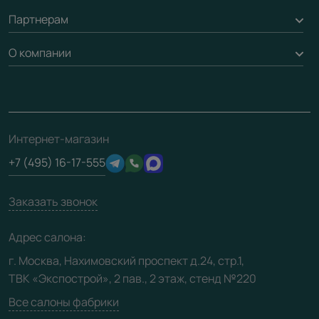
Обмен и возврат
Партнерам
Вызов замерщика
Рейки, баффели, стеллажи
Гарантия
Доставка
О компании
Погонаж
Дизайнерам / архитекторам
Вопрос-ответ
Монтаж
Накладки на дверь
Франшизам / дилерам
Контакты
Проекты
Ремонт дверей
Скачать материалы
О фабрике
Полезная информация
Подготовка проемов
3D-модели
Интернет-магазин
Сертификаты
Отзывы клиентов
+7 (495) 16-17-555
Производство
Техническая информация
Вакансии
Заказать звонок
Юридическая информация
Медиацентр
Адрес салона:
Видео
г. Москва, Нахимовский проспект д.24, стр.1,
ТВК «Экспострой», 2 пав., 2 этаж, стенд №220
Карта сайта
Все салоны фабрики