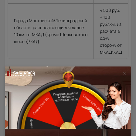
4 500 руб.
+ 100
Города Московской\Ленинградской
руб.\км. из
области, располагающиеся далее
расчёта в
10 км. от МКАД (кроме Щёлковского
одну
шоссе)\КАД
сторону от
МКАД\КАД
Доставка в регионы осуществляется по тарифам нашего
дилера в данном регионе или, при заказе через запрос с
сайта, отдельно рассчитывается менеджером интернет-
магазина.
Подробная информация о доставке
Товар относится к категориям:
500x1900
Межкомнатные двери 55х190 см