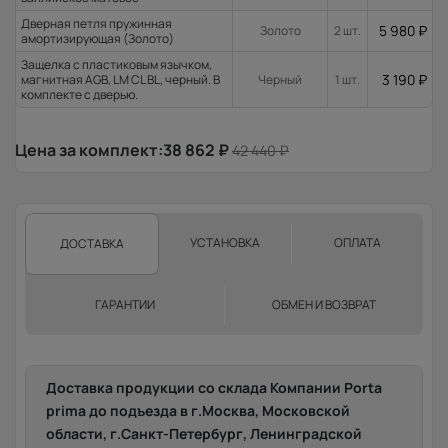
Дверная петля пружинная
5 980
₽
Золото
2 шт.
амортизирующая (Золото)
Защелка с пластиковым язычком,
3 190
₽
магнитная AGB, LM CL BL, черный. В
Черный
1 шт.
комплекте с дверью.
Цена за комплект:
38 862
₽
42 440
₽
УСТАНОВКА
ОПЛАТА
ДОСТАВКА
ГАРАНТИИ
ОБМЕН И ВОЗВРАТ
Доставка продукции со склада Компании Porta
prima до подъезда в г.Москва, Московской
области, г.Санкт-Петербург, Ленинградской