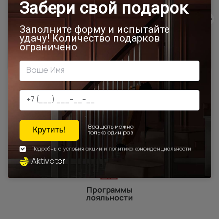
700x1900
900x2000
Лайт-грей ST
Двери Neo Classic Decoro
800x2000
900x2200
500x1950
450x2000
650x2000
1000x2100
700x2200
900x1900
800x2100
700x2100
800x2200
900x2300
900x2400
1200x2000
Наши преимущества
Программы
лояльности