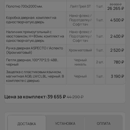
30 900
₽
Полотно 700x2000 мм.
Лайт Грей ST
1 шт.
26 265
₽
Нано-флекс /
Коробка дверная. комплект на
4 500
₽
Под отделку /
1 шт.
одностворчатую дверь
Софт тач
Наличник прямоугольный с
Нано-флекс /
2 400
₽
хвостовиком, H=80мм, комплект на
Под отделку /
1 шт.
одностворчатую дверь
Софт тач
Ручка дверная ASPECTO / Аспекто
2 520
₽
Хром матовый
1 шт.
(Хром матовый)
Петля дверная, 100*70*2,5-4ВВ ,
Черный
780
₽
2 шт.
черный
никель
Защелка с пластиковым язычком,
3 190
₽
магнитная AGB, LM CL BL, черный. В
Черный
1 шт.
комплекте с дверью.
Цена за комплект:
39 655
₽
44 290
₽
УСТАНОВКА
ОПЛАТА
ДОСТАВКА