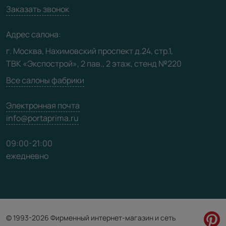
Вакансии
Заказать звонок
Юридическая информация
Медиацентр
Адрес салона:
Видео
г. Москва, Нахимовский проспект д.24, стр.1,
ТВК «Экспострой», 2 пав., 2 этаж, стенд №220
Карта сайта
Все салоны фабрики
Электронная почта
info@portaprima.ru
09:00-21:00
ежедневно
© 1993-2026 Фирменный интернет-магазин и сеть