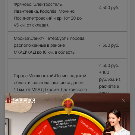
Фряново, Электросталь,
4 500 руб.
Ивантеевка, Королёв, Монино,
Лосинопетровский и др. (от 20 до
45 км. от склада).
Москва\Санкт-Петербург и города,
расположенные в районе
4 500 руб.
МКАД\КАД до 10 км. в область.
4 500 руб.
+ 100
Города Московской\Ленинградской
руб.\км. из
области, располагающиеся далее
расчёта в
10 км. от МКАД (кроме Щёлковского
одну
шоссе)\КАД
сторону от
МКАД\КАД
Доставка в регионы осуществляется по тарифам нашего
дилера в данном регионе или, при заказе через запрос с