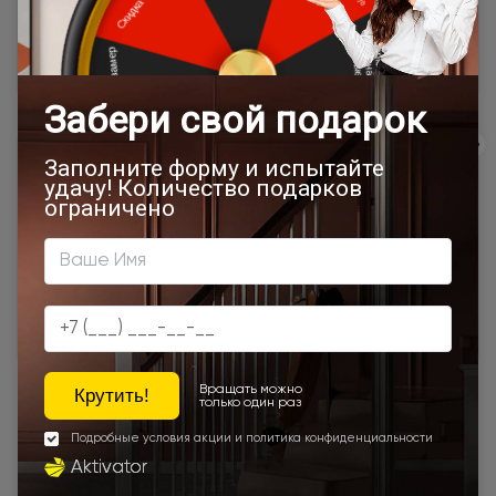
сайта, отдельно рассчитывается менеджером интернет-
магазина.
Подробная информация о доставке
Товар относится к категориям:
500x1900
Межкомнатные двери 55х190 см
700x1900
900x2000
Лайт-грей ST
Двери Neo Classic Decoro
800x2000
900x2200
500x1950
450x2000
650x2000
1000x2100
700x2200
900x1900
800x2100
700x2100
800x2200
900x2300
900x2400
1200x2000
Наши преимущества