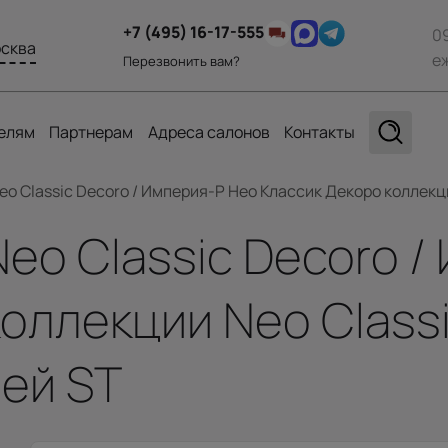
+7 (495) 16-17-555
0
сква
е
Перезвонить вам?
елям
Партнерам
Адреса салонов
Контакты
eo Classic Decoro / Империя-Р Нео Классик Декоро коллекци
Neo Classic Decoro 
оллекции Neo Classi
рей ST