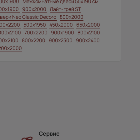
00x1900
Межкомнатные двери 55х190 см
00x1900
900x2000
Лайт-грей ST
вери Neo Classic Decoro
800x2000
00x2200
500x1950
450x2000
650x2000
000x2100
700x2200
900x1900
800x2100
00x2100
800x2200
900x2300
900x2400
200x2000
Сервис