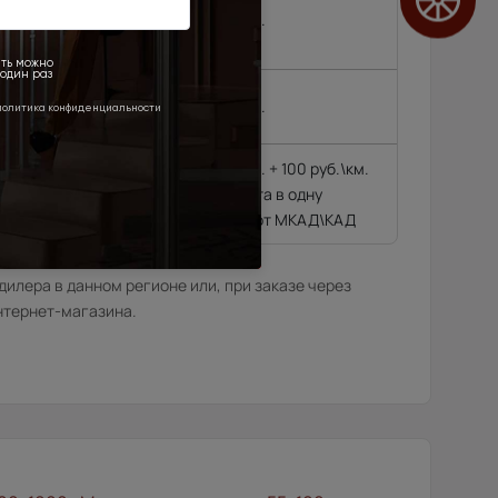
,
4 500 руб.
 районе МКАД\КАД
4 500 руб.
4 500 руб. + 100 руб.\км.
гающиеся далее 10
из расчёта в одну
сторону от МКАД\КАД
илера в данном регионе или, при заказе через
нтернет-магазина.