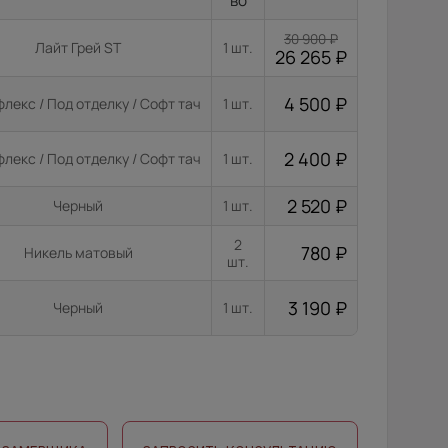
во
30 900
₽
Лайт Грей ST
1 шт.
26 265
₽
4 500
₽
лекс / Под отделку / Софт тач
1 шт.
2 400
₽
лекс / Под отделку / Софт тач
1 шт.
2 520
₽
Черный
1 шт.
2
780
₽
Никель матовый
шт.
3 190
₽
Черный
1 шт.