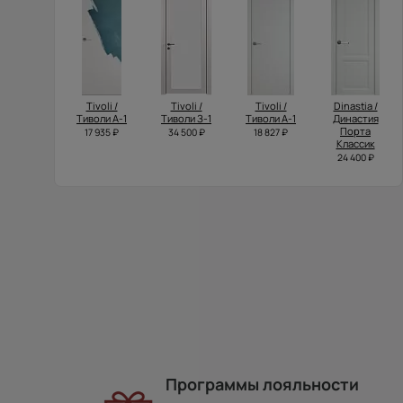
Tivoli /
Tivoli /
Tivoli /
Dinastia /
Тиволи А-1
Тиволи З-1
Тиволи А-1
Династия
Порта
17 935 ₽
34 500 ₽
18 827 ₽
Классик
24 400 ₽
Программы лояльности