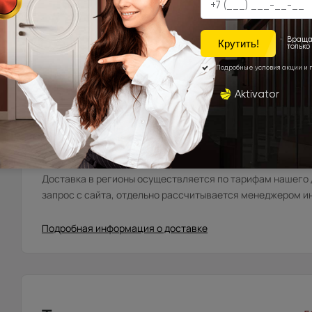
Фряново, Электросталь, Ивантеевка, Королёв, Монино
Лосинопетровский и др. (от 20 до 45 км. от склада).
Москва\Санкт-Петербург и города, расположенные в
до 10 км. в область.
Города Московской\Ленинградской области, распола
км. от МКАД (кроме Щёлковского шоссе)\КАД
Доставка в регионы осуществляется по тарифам нашего д
запрос с сайта, отдельно рассчитывается менеджером и
Подробная информация о доставке