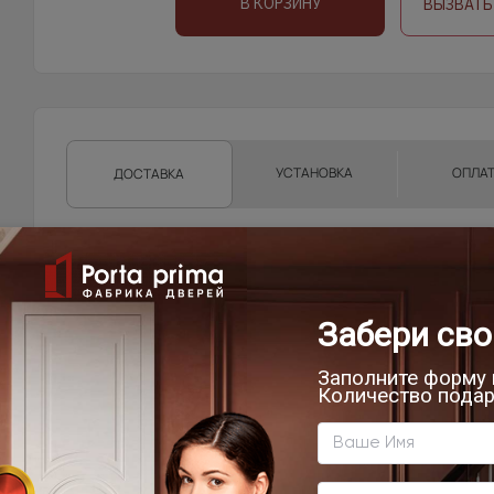
В КОРЗИНУ
ВЫЗВАТЬ
УСТАНОВКА
ОПЛА
ДОСТАВКА
Доставка продукции со склада Компании Porta pri
области, г.Санкт-Петербург, Ленинградской област
Техническую возможность подъема полотен определяе
осуществляет самостоятельно.
Фрязино, Щёлково, Чкаловская, Биокомбинат, Новый го
от склада)
Мытищи, Пушкино, Красноармейск, Балашиха, Ногинск