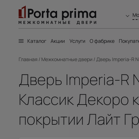
Мо
Каталог
Акции
Услуги
О фабрике
Покупат
Главная
/
Межкомнатные двери
/
Дверь Imperia-R N
Дверь Imperia-R 
Классик Декоро к
покрытии Лайт Г