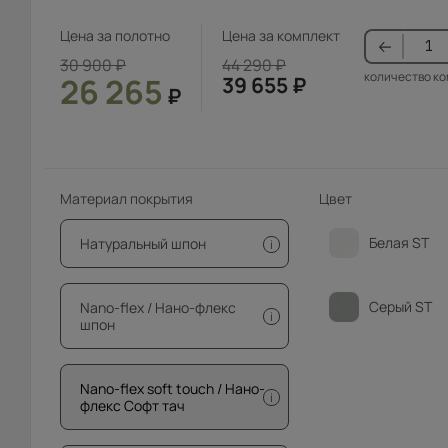
Цена за полотно
Цена за комплект
30 900
₽
44 290
₽
количество к
26 265
39 655
₽
₽
Материал покрытия
Цвет
Белая ST
Натуральный шпон
i
Серый ST
Nano-flex / Нано-флекс
i
шпон
Nano-flex soft touch / Нано-
i
флекс Софт тач