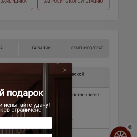
 ЗАМЕРЩИКА
ЗАПРОСИТЬ КОНСУЛЬТАЦИЮ
ТА
ГАРАНТИИ
ОБМЕН И ВОЗВРАТ
ma до подъезда в г.Москва, Московской
и.
т замерщик, без замера подъем полотен клиент
родок и др. (15 км
2 500 руб.
, Черноголовка,