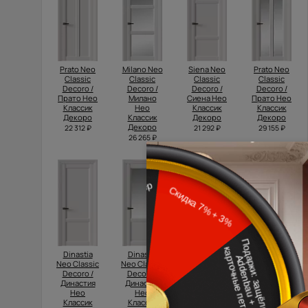
Prato Neo
Milano Neo
Siena Neo
Prato Neo
Classic
Classic
Classic
Classic
Decoro /
Decoro /
Decoro /
Decoro /
Прато Нео
Милано
Сиена Нео
Прато Нео
Классик
Нео
Классик
Классик
Декоро
Классик
Декоро
Декоро
Декоро
22 312 ₽
21 292 ₽
29 155 ₽
26 265 ₽
Dinastia
Dinastia
Domenica
Imperia-R
Neo Classic
Neo Classic
Neo Classic
Neo Classic
Decoro /
Decoro /
Decoro /
Decoro /
Династия
Династия
Доменика
Империя-Р
Нео
Нео
Нео
Нео
Классик
Классик
Классик
Классик