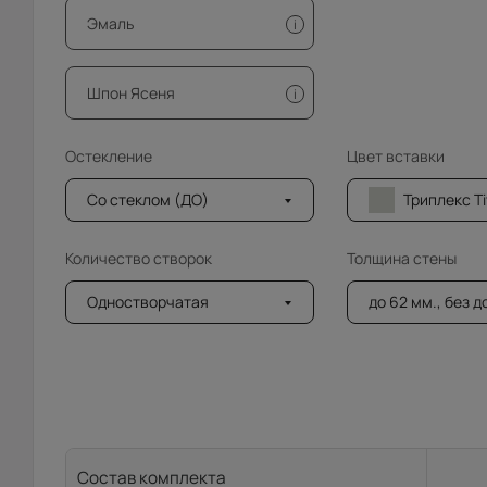
Эмаль
i
Шпон Ясеня
i
Остекление
Цвет вставки
Со стеклом (ДО)
Триплекс Tivoli прос
Количество створок
Толщина стены
Одностворчатая
до 62 мм., без 
Состав комплекта