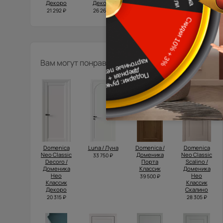
Декоро
Декоро
Декоро
Декоро
21 292 ₽
26 265 ₽
27 625 ₽
21 292 ₽
Вам могут понравиться
Domenica
Luna / Луна
Domenica /
Domenica
Neo Classic
Доменика
Neo Classic
33 750 ₽
Decoro /
Порта
Scalino /
Доменика
Классик
Доменика
Нео
Нео
39 500 ₽
Классик
Классик
Декоро
Скалино
20 315 ₽
28 305 ₽