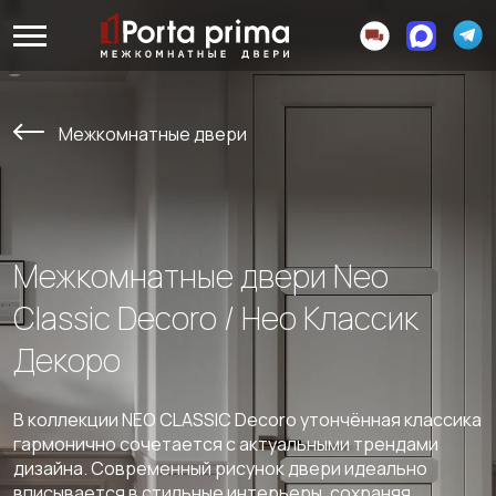
Межкомнатные двери
Межкомнатные двери Neo
Classic Decoro / Нео Классик
Декоро
В коллекции NEO CLASSIC Decoro утончённая классика
гармонично сочетается с актуальными трендами
дизайна. Современный рисунок двери идеально
вписывается в стильные интерьеры, сохраняя