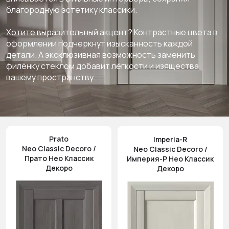
благородную эстетику классики.
Хотите выразительный акцент? Контрастные цвета в
оформлении подчеркнут изысканность каждой
детали. А эксклюзивная возможность заменить
филёнку стеклом добавит лёгкости и изящества
вашему пространству.
Prato
Imperia-R
Neo Classic Decoro /
Neo Classic Decoro /
Прато Нео Классик
Империя-Р Нео Классик
Декоро
Декоро