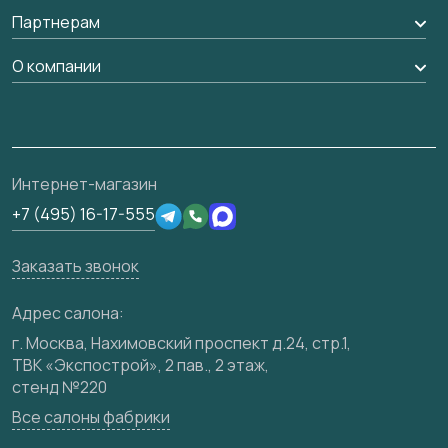
Рейки, баффели, стеллажи
Вызов замерщика
Партнерам
Гарантия
Погонаж
Доставка
Вопрос-ответ
Дизайнерам / архитекторам
О компании
Накладки на дверь
Монтаж
Проекты
Франшизам / дилерам
Контакты
Ремонт дверей
Полезная информация
Скачать материалы
О фабрике
Подготовка проемов
Отзывы клиентов
3D-модели
Сертификаты
Интернет-магазин
Техническая информация
Производство
+7 (495) 16-17-555
Юридическая информация
Вакансии
Заказать звонок
Медиацентр
Видео
Адрес салона:
Карта сайта
г. Москва, Нахимовский проспект д.24, стр.1,
ТВК «Экспострой», 2 пав., 2 этаж,
стенд №220
Все салоны фабрики