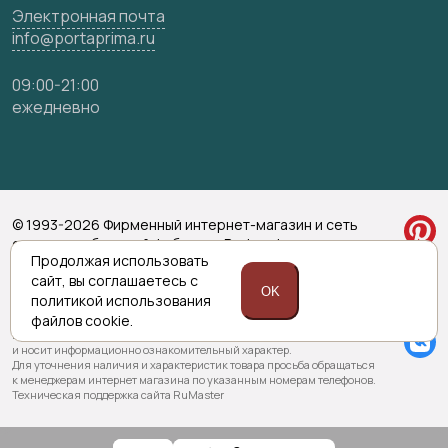
Электронная почта
info@portaprima.ru
09:00-21:00
ежедневно
© 1993-2026 Фирменный интернет-магазин и сеть
салонов мебельной фабрики «Porta prima»
Продолжая использовать
Политика обработки персональных данных
сайт,
вы соглашаетесь с
Согласие на обработку персональных данных
OK
политикой
использования
файлов cookie.
Приведенная на сайте информация не является публичной офертой
и носит информационно ознакомительный характер.
Для уточнения наличия и характеристик товара просьба обращаться
к менеджерам интернет магазина по указанным номерам телефонов.
Техническая поддержка сайта RuMaster