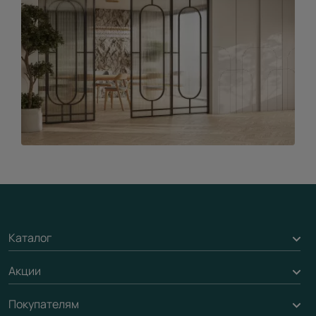
Каталог
Акции
Межкомнатные двери
Подбор двери
Покупателям
Акции компании