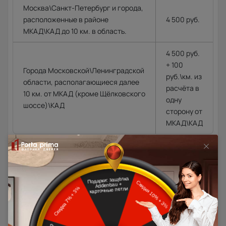
Москва\Санкт-Петербург и города,
расположенные в районе
4 500 руб.
МКАД\КАД до 10 км. в область.
4 500 руб.
+ 100
Города Московской\Ленинградской
руб.\км. из
области, располагающиеся далее
расчёта в
10 км. от МКАД (кроме Щёлковского
одну
шоссе)\КАД
сторону от
МКАД\КАД
Доставка в регионы осуществляется по тарифам нашего
дилера в данном регионе или, при заказе через запрос с
сайта, отдельно рассчитывается менеджером интернет-
магазина.
Подробная информация о доставке