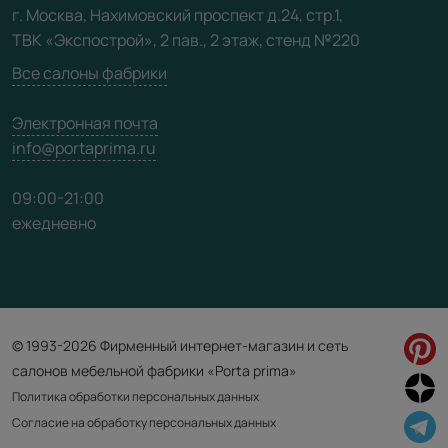
Видео
г. Москва, Нахимовский проспект д.24, стр.1,
ТВК «Экспострой», 2 пав., 2 этаж, стенд №220
Карта сайта
Все салоны фабрики
Электронная почта
info@portaprima.ru
09:00-21:00
ежедневно
© 1993-2026 Фирменный интернет-магазин и сеть
салонов мебельной фабрики «Porta prima»
Политика обработки персональных данных
Согласие на обработку персональных данных