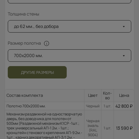
Толщина стены
до 62 мм., без добора
Размер полотна
700x2000 мм.
ДРУГИЕ РАЗМЕРЫ
Кол-
Состав комплекта
Цвет
Цена
во
42 800
₽
Полотно 700x2000 мм.
Черный
1 шт.
Механизм раздвижной на одностворчатую
дверь, без доводчика для полотен от
Черная
500мм (Раздвижной механизм К1СР -1шт.;
эмаль
13 590
₽
трек универсальный АП-1 2м. - 1шт.;
1 шт.
(RAL
кронштейн стенового крепления АП-9 2м.-
9004)
1шт.; карниз декоративный АП-3/1 2м. -