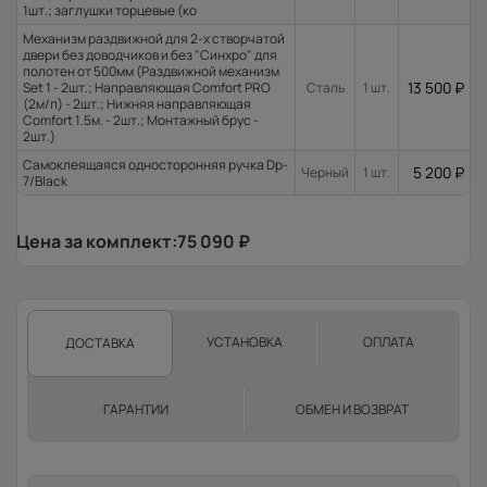
1шт.; заглушки торцевые (ко
Механизм раздвижной для 2-х створчатой
двери без доводчиков и без "Синхро" для
полотен от 500мм (Раздвижной механизм
13 500
₽
Set 1 - 2шт.; Направляющая Comfort PRO
Сталь
1 шт.
(2м/п) - 2шт.; Нижняя направляющая
Comfort 1.5м. - 2шт.; Монтажный брус -
2шт.)
Самоклеящаяся односторонняя ручка Dp-
5 200
₽
Черный
1 шт.
7/Black
Цена за комплект:
75 090
₽
УСТАНОВКА
ОПЛАТА
ДОСТАВКА
ГАРАНТИИ
ОБМЕН И ВОЗВРАТ