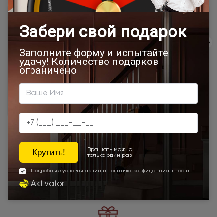
Товар относится к категориям:
Стильные современные межкомнатные двери
600x2000
700x1900
700x2000
900x2000
800х1950
800x2000
900x2200
1000x2100
700x2200
Двери межкомнатные 1000х2000 мм
900x1900
800x2100
900x2300
900x2400
1200x2000
Шампань
Высота 180
400x2000
Высота 190
Наши преимущества