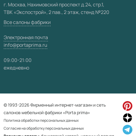
Видео
г. Москва, Нахимовский проспект д.24, стр.1,
ТВК «Экспострой», 2 пав., 2 этаж, стенд №220
Карта сайта
Все салоны фабрики
Электронная почта
info@portaprima.ru
09:00-21:00
ежедневно
© 1993-2026 Фирменный интернет-магазин и сеть
салонов мебельной фабрики «Porta prima»
Политика обработки персональных данных
Согласие на обработку персональных данных
Варианты оплаты
: банковской картой, наличный расчет,