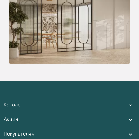
Каталог
Акции
Межкомнатные двери
Подбор двери
Покупателям
Акции компании