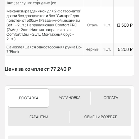
1шт.; заглушки торцевые (ко
Механизм раздвижной для 2-х створчатой
двери без доводчиков и без "Синхро" для
полотен от 500мм (Раздвижной механизм
13 500
₽
Set 1 - 2шт.; Направляющая Comfort PRO
Сталь
1 шт.
(2м/п) - 2шт.; Нижняя направляющая
Comfort 1.5м. - 2шт.; Монтажный брус -
2шт.)
Самоклеящаяся односторонняя ручка Dp-
5 200
₽
Черный
1 шт.
7/Black
Цена за комплект:
77 240
₽
УСТАНОВКА
ОПЛАТА
ДОСТАВКА
ГАРАНТИИ
ОБМЕН И ВОЗВРАТ