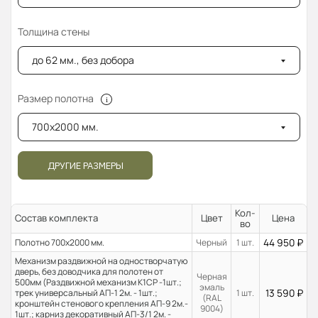
Толщина стены
до 62 мм., без добора
Размер полотна
700x2000 мм.
ДРУГИЕ РАЗМЕРЫ
Кол-
Состав комплекта
Цвет
Цена
во
44 950
₽
Полотно 700x2000 мм.
Черный
1 шт.
Механизм раздвижной на одностворчатую
дверь, без доводчика для полотен от
Черная
500мм (Раздвижной механизм К1СР -1шт.;
эмаль
13 590
₽
трек универсальный АП-1 2м. - 1шт.;
1 шт.
(RAL
кронштейн стенового крепления АП-9 2м.-
9004)
1шт.; карниз декоративный АП-3/1 2м. -