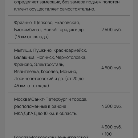
определяет замерщик, без замера подъем полотен
клиент осуществляет самостоятельно.
Фрязино, Щёлково, Чкаловская,
Биокомбинат, Новый городок и др.
2 500 руб.
(15 км от склада)
Мытищи, Пушкино, Красноармейск,
Балашиха, Ногинск, Черноголовка,
Фряново, Электросталь,
4 500 руб.
Ивантеевка, Королёв, Монино,
Лосинопетровский и др. (от 20 до
45 км. от склада).
Москва\Санкт-Петербург и города,
расположенные в районе
4 500 руб.
МКАД\КАД до 10 км. в область.
4 500 руб.
+ 100
Города Московской\Ленинградской