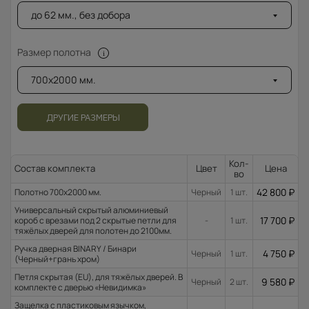
до 62 мм., без добора
Размер полотна
700x2000 мм.
ДРУГИЕ РАЗМЕРЫ
Кол-
Состав комплекта
Цвет
Цена
во
42 800
₽
Полотно 700x2000 мм.
Черный
1 шт.
Универсальный скрытый алюминиевый
17 700
₽
короб с врезами под 2 скрытые петли для
-
1 шт.
тяжёлых дверей для полотен до 2100мм.
Ручка дверная BINARY / Бинари
4 750
₽
Черный
1 шт.
(Черный+грань хром)
Петля скрытая (EU), для тяжёлых дверей. В
9 580
₽
Черный
2 шт.
комплекте с дверью «Невидимка»
Защелка с пластиковым язычком,