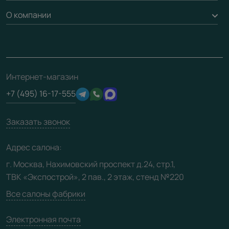
Гарантия
Доставка
О компании
Погонаж
Дизайнерам / архитекторам
Вопрос-ответ
Монтаж
Накладки на дверь
Франшизам / дилерам
Контакты
Проекты
Ремонт дверей
Скачать материалы
О фабрике
Полезная информация
Подготовка проемов
3D-модели
Интернет-магазин
Сертификаты
Отзывы клиентов
+7 (495) 16-17-555
Производство
Техническая информация
Вакансии
Заказать звонок
Юридическая информация
Медиацентр
Адрес салона:
Видео
г. Москва, Нахимовский проспект д.24, стр.1,
ТВК «Экспострой», 2 пав., 2 этаж, стенд №220
Карта сайта
Все салоны фабрики
Электронная почта