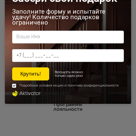
800х1950
800x2000
600x1950
700x2200
900x1900
800x2100
1200x2000
Шампань
Высота 180
400x2000
700x1800
Высота 190
Высота 195
Высота 205
Наши преимущества
Программы
лояльности