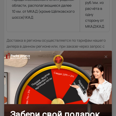
руб.\км. из
области, располагающиеся далее
расчёта в
10 км. от МКАД (кроме Щёлковского
одну
шоссе)\КАД
сторону от
МКАД\КАД
Доставка в регионы осуществляется по тарифам нашего
дилера в данном регионе или, при заказе через запрос с
сайта, отдельно рассчитывается менеджером интернет-
магазина.
Подробная информация о доставке
Товар относится к категориям:
500x1900
Стильные современные межкомнатные двери
600x2000
700x1900
700x2000
900x2000