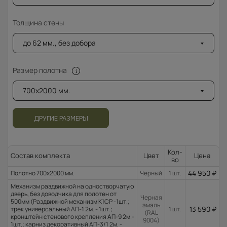
Толщина стены
до 62 мм., без добора
Размер полотна
700x2000 мм.
ДРУГИЕ РАЗМЕРЫ
Кол-
Состав комплекта
Цвет
Цена
во
44 950
₽
Полотно 700x2000 мм.
Черный
1 шт.
Механизм раздвижной на одностворчатую
дверь, без доводчика для полотен от
Черная
500мм (Раздвижной механизм К1СР -1шт.;
эмаль
13 590
₽
трек универсальный АП-1 2м. - 1шт.;
1 шт.
(RAL
кронштейн стенового крепления АП-9 2м.-
9004)
1шт.; карниз декоративный АП-3/1 2м. -