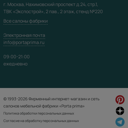
Видео
г. Москва, Нахимовский проспект д.24, стр.1,
ТВК «Экспострой», 2 пав., 2 этаж, стенд №220
Карта сайта
Все салоны фабрики
Электронная почта
info@portaprima.ru
09:00-21:00
ежедневно
© 1993-2026 Фирменный интернет-магазин и сеть
салонов мебельной фабрики «Porta prima»
Политика обработки персональных данных
Согласие на обработку персональных данных