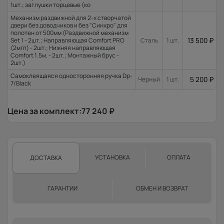
1шт.; заглушки торцевые (ко
Механизм раздвижной для 2-х створчатой
двери без доводчиков и без "Синхро" для
полотен от 500мм (Раздвижной механизм
13 500
₽
Set 1 - 2шт.; Направляющая Comfort PRO
Сталь
1 шт.
(2м/п) - 2шт.; Нижняя направляющая
Comfort 1.5м. - 2шт.; Монтажный брус -
2шт.)
Самоклеящаяся односторонняя ручка Dp-
5 200
₽
Черный
1 шт.
7/Black
Цена за комплект:
77 240
₽
УСТАНОВКА
ОПЛАТА
ДОСТАВКА
ГАРАНТИИ
ОБМЕН И ВОЗВРАТ