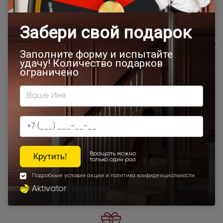
Товар относится к категориям:
Стильные современные межкомнатные двери
600x2000
700x1900
700x2000
900x2000
800х1950
800x2000
900x2200
1000x2100
700x2200
Двери межкомнатные 1000х2000 мм
900x1900
800x2100
900x2300
900x2400
1200x2000
Шампань
Высота 180
400x2000
Высота 190
Наши преимущества