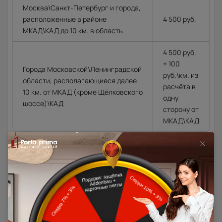
Москва\Санкт-Петербург и города,
расположенные в районе
4 500 руб.
МКАД\КАД до 10 км. в область.
4 500 руб.
+ 100
Города Московской\Ленинградской
руб.\км. из
области, располагающиеся далее
расчёта в
10 км. от МКАД (кроме Щёлковского
одну
шоссе)\КАД
сторону от
МКАД\КАД
Доставка в регионы осуществляется по тарифам нашего
дилера в данном регионе или, при заказе через запрос с
сайта, отдельно рассчитывается менеджером интернет-
магазина.
Подробная информация о доставке