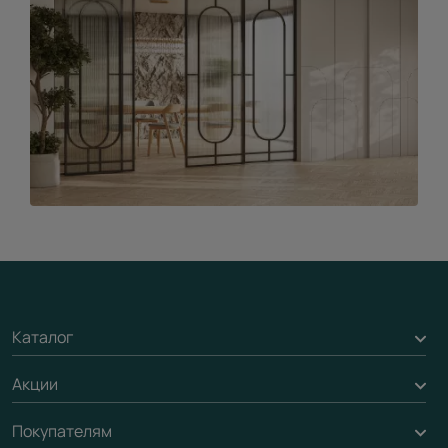
Каталог
Акции
Межкомнатные двери
Подбор двери
Покупателям
Акции компании