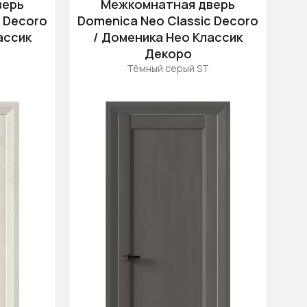
верь
Межкомнатная дверь
Цена (убыв.)
c Decoro
Domenica Neo Classic Decoro
Cначала новинки
ассик
/ Доменика Нео Классик
Cначала скидки
Декоро
Тёмный серый ST