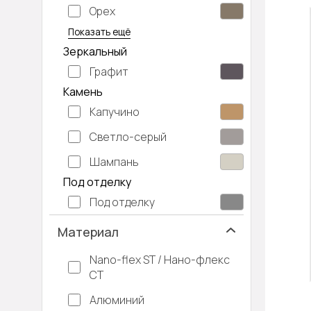
Орех
Серый дуб
Показать ещё
Зеркальный
Графит
Камень
Капучино
Светло-серый
Шампань
Под отделку
Под отделку
Материал
Nano-flex ST / Нано-флекс
СТ
Алюминий