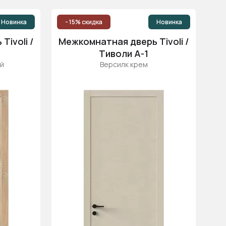
Новинка
- 15% скидка
Новинка
ivoli /
Межкомнатная дверь Tivoli /
Тиволи А-1
й
Версилк крем