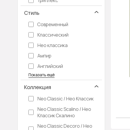
Триплекс
Стиль
Современный
Классический
Нео классика
Ампир
Английский
Багетные
Барокко
Кантри
Крашенные
Лофт
Модерн
Под старину
Прованс
Скандинавский
Современная классика
Хай-тек
Показать ещё
Коллекция
Neo Classic / Нео Классик
Neo Classic Scalino / Нео
Классик Скалино
Neo Classic Decoro / Нео