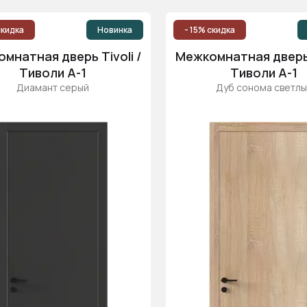
скидка
Новинка
- 15% скидка
мнатная дверь Tivoli /
Межкомнатная дверь T
Тиволи А-1
Тиволи А-1
Диамант серый
Дуб сонома светлы