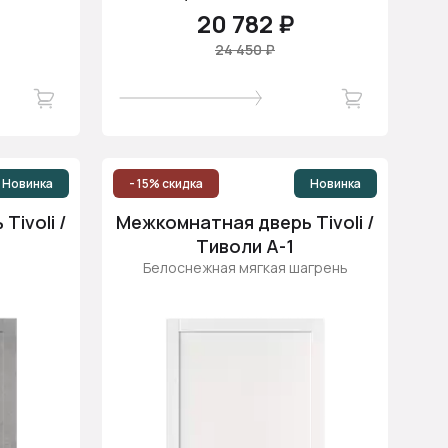
20 782 ₽
24 450 ₽
Новинка
- 15% скидка
Новинка
ivoli /
Межкомнатная дверь Tivoli /
Тиволи А-1
Белоснежная мягкая шагрень