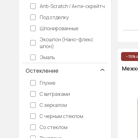
Апti-Sсrаtсh / Анти-скрейтч
Под отделку
Шпонированные
Экошпон (Нано-флекс
шпон)
Эмаль
- 15% 
Межко
Остекление
Глухие
С витражами
С зеркалом
С черным стеклом
Со стеклом