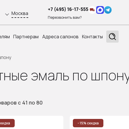
+7 (495) 16-17-555
Москва
Перезвонить вам?
елям
Партнерам
Адреса салонов
Контакты
шпону
ные эмаль по шпону
оваров
с 41
по 80
скидка
- 15% скидка