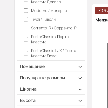
Классик Декоро
Moderno / Модерно
- 15% 
Tivoli / Тиволи
Межко
Sorrento-R / Сорренто-Р
Porta Classic / Порта
Классик
Porta Classic LUX / Порта
Классик Люкс
Помещение
Ванная и туалет
Популярные размеры
Гардеробная
600х2000
Ширина
Гостинная
700х2000
Ширина 40 см
Высота
Дача
900х2000
Ширина 45 см