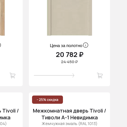
Цена за полотно
20 782 ₽
24 450 ₽
- 25% скидка
ivoli /
Межкомнатная дверь Tivoli /
имка
Тиволи А-1 Невидимка
004)
Жемчужная эмаль (RAL 1013)