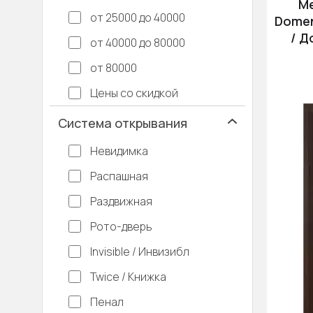
М
от 25000 до 40000
Domen
/ Д
от 40000 до 80000
от 80000
Цены со скидкой
Система открывания
Невидимка
Распашная
Раздвижная
Рото-дверь
Invisible / Инвизибл
Twice / Книжка
Пенал