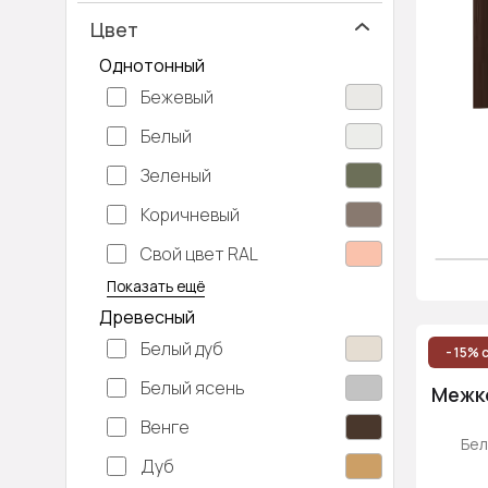
Цвет
Однотонный
Бежевый
Белый
Зеленый
Коричневый
Свой цвет RAL
Серебристый
Серый
Темно-серый
Хаки
Черный
Показать ещё
Древесный
Белый дуб
- 15% 
Белый ясень
Межко
Венге
Бел
Дуб