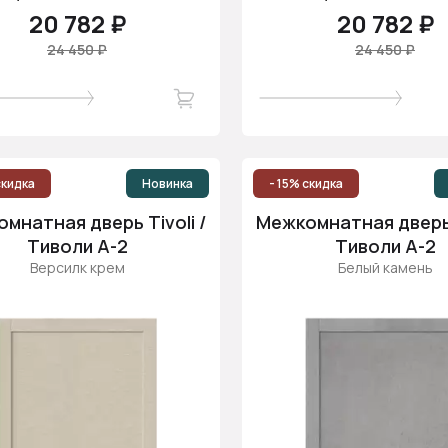
20 782 ₽
20 782 ₽
24 450 ₽
24 450 ₽
скидка
Новинка
- 15% скидка
мнатная дверь Tivoli /
Межкомнатная дверь T
Тиволи А-2
Тиволи А-2
Версилк крем
Белый камень