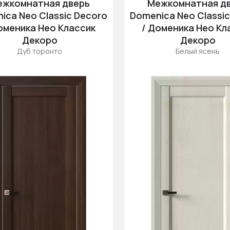
ежкомнатная дверь
Межкомнатная д
ica Neo Classic Decoro
Domenica Neo Classi
оменика Нео Классик
/ Доменика Нео Кл
Декоро
Декоро
Дуб торонто
Белый ясень