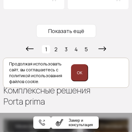
Показать ещё
1
2
3
4
5
Продолжая использовать
сайт,
вы соглашаетесь с
OK
политикой
использования
файлов cookie.
Комплексные решения
Porta prima
Замер и
консультация
Межкомнатные двери
Стеновые па