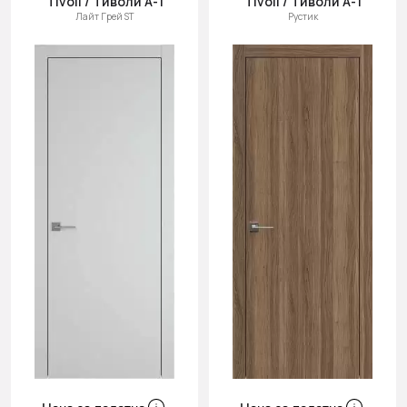
Tivoli / Тиволи А-1
Tivoli / Тиволи А-1
Лайт Грей ST
Рустик