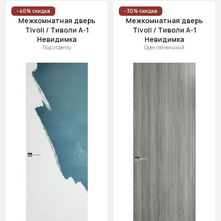
Цена
- 40% скидка
- 30% скидка
Межкомнатная дверь
Межкомнатная дверь
(возр.)
Tivoli / Тиволи А-1
Tivoli / Тиволи А-1
Цена (убыв.)
Невидимка
Невидимка
Под отделку
Орех пепельный
Cначала
новинки
Cначала
скидки