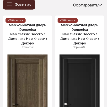
Фильтры
Сортировать
Популярные
Цена
- 15% скидка
- 15% скидка
Межкомнатная дверь
Межкомнатная дверь
(возр.)
Domenica
Domenica
Цена (убыв.)
Neo Classic Decoro /
Neo Classic Decoro /
Доменика Нео Классик
Доменика Нео Классик
Cначала
Декоро
Декоро
новинки
Дуб антик
Чёрный ST
Cначала
скидки