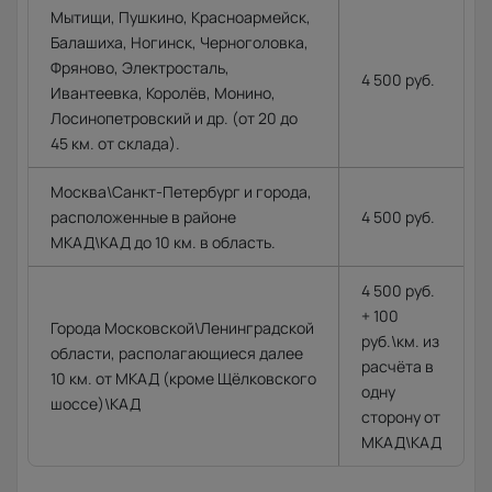
Мытищи, Пушкино, Красноармейск,
Балашиха, Ногинск, Черноголовка,
Фряново, Электросталь,
4 500 руб.
Ивантеевка, Королёв, Монино,
Лосинопетровский и др. (от 20 до
45 км. от склада).
Москва\Санкт-Петербург и города,
расположенные в районе
4 500 руб.
МКАД\КАД до 10 км. в область.
4 500 руб.
+ 100
Города Московской\Ленинградской
руб.\км. из
области, располагающиеся далее
расчёта в
10 км. от МКАД (кроме Щёлковского
одну
шоссе)\КАД
сторону от
МКАД\КАД