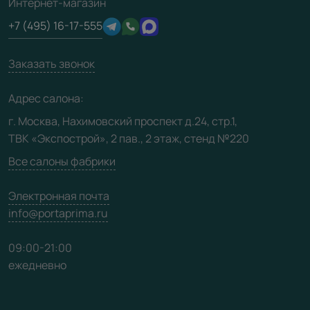
3D-модели
Интернет-магазин
Сертификаты
Отзывы клиентов
+7 (495) 16-17-555
Производство
Техническая информация
Вакансии
Заказать звонок
Юридическая информация
Медиацентр
Адрес салона:
Видео
г. Москва, Нахимовский проспект д.24, стр.1,
ТВК «Экспострой», 2 пав., 2 этаж, стенд №220
Карта сайта
Все салоны фабрики
Электронная почта
info@portaprima.ru
09:00-21:00
ежедневно