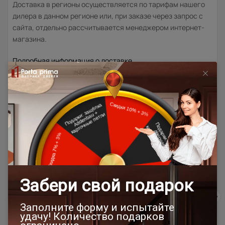
Доставка в регионы осуществляется по тарифам нашего
дилера в данном регионе или, при заказе через запрос с
сайта, отдельно рассчитывается менеджером интернет-
магазина.
Подробная информация о доставке
Товар относится к категориям:
500x1900
Двери модерн
Стильные современные межкомнатные двери
600x2000
700x1900
700x2000
900x2000
800х1950
800x2000
1000x2100
800x2400
700x2200
Двери межкомнатные 1000х2000 мм
900x1900
800x2100
900x2300
900x2400
1200x2000
Шампань
400x2000