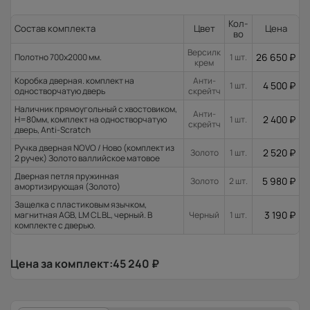
Кол-
Состав комплекта
Цвет
Цена
во
Версилк
26 650
₽
Полотно 700x2000 мм.
1 шт.
крем
Коробка дверная. комплект на
Анти-
4 500
₽
1 шт.
одностворчатую дверь
скрейтч
Наличник прямоугольный с хвостовиком,
Анти-
2 400
₽
H=80мм, комплект на одностворчатую
1 шт.
скрейтч
дверь, Anti-Scratch
Ручка дверная NOVO / Ново (комплект из
2 520
₽
Золото
1 шт.
2 ручек) Золото валлийское матовое
Дверная петля пружинная
5 980
₽
Золото
2 шт.
амортизирующая (Золото)
Защелка с пластиковым язычком,
3 190
₽
магнитная AGB, LM CL BL, черный. В
Черный
1 шт.
комплекте с дверью.
Цена за комплект:
45 240
₽