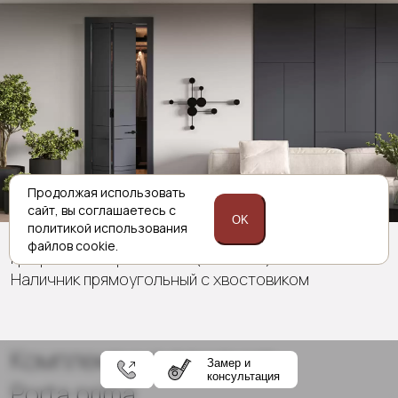
Продолжая использовать
сайт,
вы соглашаетесь с
OK
политикой
использования
Tivoli / Тиволи Е-2
файлов cookie.
Графитово-серая эмаль (RAL 7024)
Наличник прямоугольный с хвостовиком
Комплексные решения
Замер и
консультация
Porta prima