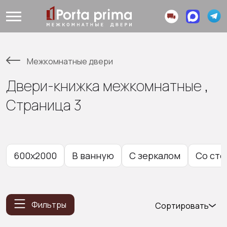
Межкомнатные двери
Двери-книжка межкомнатные ,
Страница 3
600x2000
В ванную
С зеркалом
Со сте
Фильтры
Сортировать
Популярные