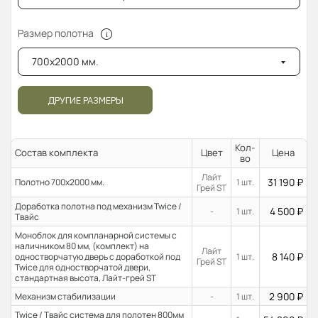
Размер полотна
700x2000 мм.
ДРУГИЕ РАЗМЕРЫ
Кол-
Состав комплекта
Цвет
Цена
во
Лайт
31 190
₽
Полотно 700x2000 мм.
1 шт.
Грей ST
Доработка полотна под механизм Twice /
4 500
₽
-
1 шт.
Твайс
Моноблок для компланарной системы с
наличником 80 мм, (комплект) на
Лайт
8 140
₽
одностворчатую дверь с доработкой под
1 шт.
Грей ST
Twice для одностворчатой двери,
стандартная высота, Лайт-грей ST
2 900
₽
Механизм стабилизации
-
1 шт.
Twice / Твайс система для полотен 800мм