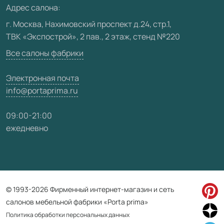
Адрес салона:
Видео
г. Москва, Нахимовский проспект д.24, стр.1,
ТВК «Экспострой», 2 пав., 2 этаж, стенд №220
Карта сайта
Все салоны фабрики
Электронная почта
info@portaprima.ru
09:00-21:00
ежедневно
© 1993-2026 Фирменный интернет-магазин и сеть
салонов мебельной фабрики «Porta prima»
Политика обработки персональных данных