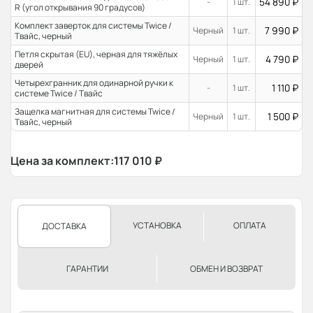
54 890
₽
-
1 шт.
R (угол открывания 90 градусов)
Комплект заверток для системы Twice /
7 990
₽
Черный
1 шт.
Твайс, черный
Петля скрытая (EU), черная для тяжёлых
4 790
₽
Черный
1 шт.
дверей
Четырехгранник для одинарной ручки к
1 110
₽
-
1 шт.
системе Twice / Твайс
Защелка магнитная для системы Twice /
1 500
₽
Черный
1 шт.
Твайс, черный
Цена за комплект:
117 010
₽
УСТАНОВКА
ОПЛАТА
ДОСТАВКА
ГАРАНТИИ
ОБМЕН И ВОЗВРАТ