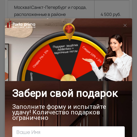
Москва\Санкт-Петербург и города,
расположенные в районе
4 500 руб.
МКАД\КАД до 10 км. в область.
4 500 руб.
+ 100
Города Московской\Ленинградской
руб.\км. из
области, располагающиеся далее
расчёта в
10 км. от МКАД (кроме Щёлковского
одну
шоссе)\КАД
сторону от
МКАД\КАД
Доставка в регионы осуществляется по тарифам нашего
дилера в данном регионе или, при заказе через запрос с
сайта, отдельно рассчитывается менеджером интернет-
магазина.
Подробная информация о доставке