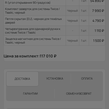
54 890
₽
-
1 шт.
R (угол открывания 90 градусов)
Комплект заверток для системы Twice /
7 990
₽
Черный
1 шт.
Твайс, черный
Петля скрытая (EU), черная для тяжёлых
4 790
₽
Черный
1 шт.
дверей
Четырехгранник для одинарной ручки к
1 110
₽
-
1 шт.
системе Twice / Твайс
Защелка магнитная для системы Twice /
1 500
₽
Черный
1 шт.
Твайс, черный
Цена за комплект:
117 010
₽
УСТАНОВКА
ОПЛАТА
ДОСТАВКА
ГАРАНТИИ
ОБМЕН И ВОЗВРАТ