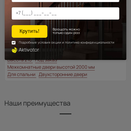
Товар относится к категориям:
Классические двери
700x1900
900x2000
Лайт-грей ST
1000x2100
700x2200
900x1900
1100x2100
1200x2000
Шампань
Межкомнатные двери из натурального шпона
Высота 180
Высота 190
Высота 195
Высота 205
Высота 210
Под заказ
Межкомнатные двери высотой 2000 мм
Для спальни
Двухсторонние двери
Наши преимущества