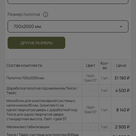
Размер полотна
700x2000 мм.
ДРУГИЕ РАЗМЕРЫ
Кол-
Состав комплекта
Цвет
Цена
во
Лайт
31 190
₽
Полотно 700x2000 мм.
1 шт.
Грей ST
Доработка полотна под механизм Twice /
4 500
₽
-
1 шт.
Твайс
Моноблок для компланарной системы с
наличником 80 мм, (комплект) на
Лайт
8 140
₽
одностворчатую дверь с доработкой под
1 шт.
Грей ST
Twice для одностворчатой двери,
стандартная высота, Лайт-грей ST
2 900
₽
Механизм стабилизации
-
1 шт.
Twice / Твайс система для полотен 800мм