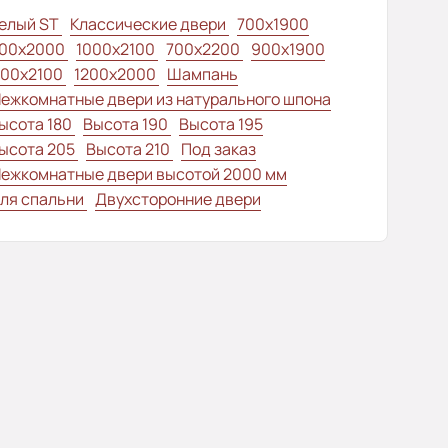
елый ST
Классические двери
700x1900
00x2000
1000x2100
700x2200
900x1900
100x2100
1200x2000
Шампань
ежкомнатные двери из натурального шпона
ысота 180
Высота 190
Высота 195
ысота 205
Высота 210
Под заказ
ежкомнатные двери высотой 2000 мм
ля спальни
Двухсторонние двери