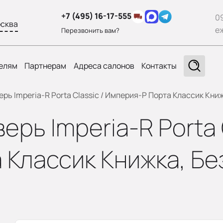
+7 (495) 16-17-555
0
сква
е
Перезвонить вам?
елям
Партнерам
Адреса салонов
Контакты
ь Imperia-R Porta Classic / Империя-Р Порта Классик Книжк
рь Imperia-R Porta C
Классик Книжка, Без