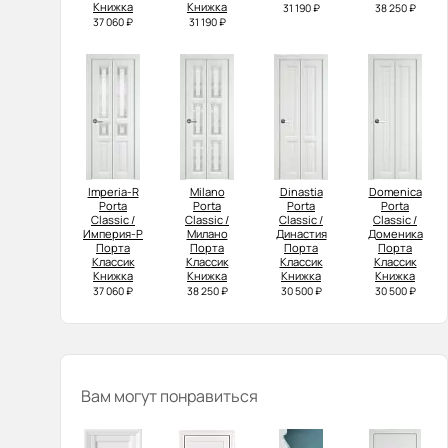
Книжка
Книжка
31 190 ₽
38 250 ₽
37 060 ₽
31 190 ₽
Imperia-R
Milano
Dinastia
Domenica
Porta
Porta
Porta
Porta
Classic /
Classic /
Classic /
Classic /
Империя-Р
Милано
Династия
Доменика
Порта
Порта
Порта
Порта
Классик
Классик
Классик
Классик
Книжка
Книжка
Книжка
Книжка
37 060 ₽
38 250 ₽
30 500 ₽
30 500 ₽
Вам могут понравиться