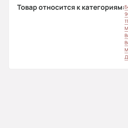
Товар относится к категориям:
Б
9
1
М
В
В
М
Д