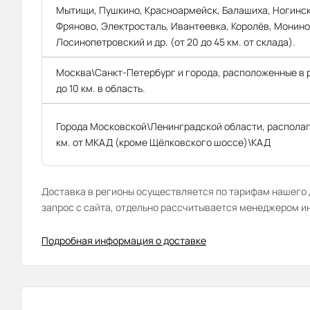
Мытищи, Пушкино, Красноармейск, Балашиха, Ногинск
Фряново, Электросталь, Ивантеевка, Королёв, Монино
Лосинопетровский и др. (от 20 до 45 км. от склада).
Москва\Санкт-Петербург и города, расположенные в
до 10 км. в область.
Города Московской\Ленинградской области, распола
км. от МКАД (кроме Щёлковского шоссе)\КАД
Доставка в регионы осуществляется по тарифам нашего д
запрос с сайта, отдельно рассчитывается менеджером и
Подробная информация о доставке