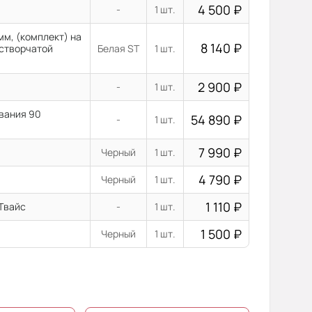
4 500
₽
-
1 шт.
м, (комплект) на
8 140
₽
остворчатой
Белая ST
1 шт.
2 900
₽
-
1 шт.
ывания 90
54 890
₽
-
1 шт.
7 990
₽
Черный
1 шт.
4 790
₽
Черный
1 шт.
1 110
₽
 Твайс
-
1 шт.
1 500
₽
Черный
1 шт.