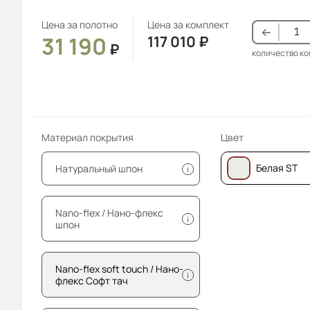
Цена за полотно
Цена за комплект
31 190
117 010
₽
₽
количество к
Материал покрытия
Цвет
Белая ST
Натуральный шпон
i
Nano-flex / Нано-флекс
i
шпон
Nano-flex soft touch / Нано-
i
флекс Софт тач