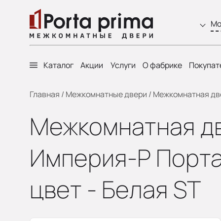
Мо
Каталог
Акции
Услуги
О фабрике
Покупат
Главная
/
Межкомнатные двери
/
Межкомнатная двер
Межкомнатная две
Империя-Р Порта 
цвет - Белая ST