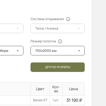
Система открывания
Twice / Книжка
Размер полотна
добора
700x2000 мм.
ДРУГИЕ РАЗМЕРЫ
Кол-
Цвет
Цена
во
31 190
₽
Белая ST
1 шт.