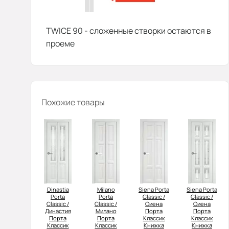
TWICE 90 - сложенные створки остаются в
проеме
Похожие товары
Dinastia
Milano
Siena Porta
Siena Porta
Porta
Porta
Classic /
Classic /
Classic /
Classic /
Сиена
Сиена
Династия
Милано
Порта
Порта
Порта
Порта
Классик
Классик
Классик
Классик
Книжка
Книжка