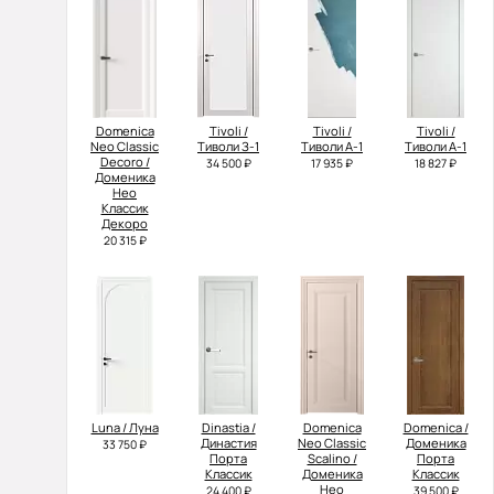
Domenica
Tivoli /
Tivoli /
Tivoli /
Neo Classic
Тиволи З-1
Тиволи А-1
Тиволи А-1
Decoro /
34 500 ₽
17 935 ₽
18 827 ₽
Доменика
Нео
Классик
Декоро
20 315 ₽
Luna / Луна
Dinastia /
Domenica
Domenica /
Династия
Neo Classic
Доменика
33 750 ₽
Порта
Scalino /
Порта
Классик
Доменика
Классик
Нео
24 400 ₽
39 500 ₽