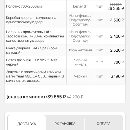
30 900
₽
Полотно 700x2000 мм.
Белая ST
1 шт.
26 265
₽
Нано-флекс /
Коробка дверная. комплект на
4 500
₽
Под отделку /
1 шт.
одностворчатую дверь
Софт тач
Наличник прямоугольный с
Нано-флекс /
2 400
₽
хвостовиком, H=80мм, комплект на
Под отделку /
1 шт.
одностворчатую дверь
Софт тач
Ручка дверная ERA / Эра (Хром
2 520
₽
Хром матовый
1 шт.
матовый)
Петля дверная, 100*70*2,5-4ВВ ,
Черный
780
₽
2 шт.
черный
никель
Защелка с пластиковым язычком,
3 190
₽
магнитная AGB, LM CL BL, черный. В
Черный
1 шт.
комплекте с дверью.
Цена за комплект:
39 655
₽
44 290
₽
УСТАНОВКА
ОПЛАТА
ДОСТАВКА