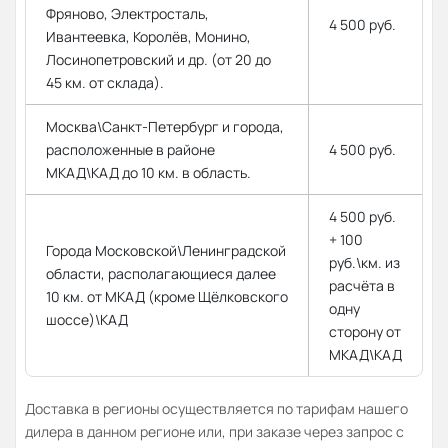
Фряново, Электросталь,
4 500 руб.
Ивантеевка, Королёв, Монино,
Лосинопетровский и др. (от 20 до
45 км. от склада).
Москва\Санкт-Петербург и города,
расположенные в районе
4 500 руб.
МКАД\КАД до 10 км. в область.
4 500 руб.
+ 100
Города Московской\Ленинградской
руб.\км. из
области, располагающиеся далее
расчёта в
10 км. от МКАД (кроме Щёлковского
одну
шоссе)\КАД
сторону от
МКАД\КАД
Доставка в регионы осуществляется по тарифам нашего
дилера в данном регионе или, при заказе через запрос с