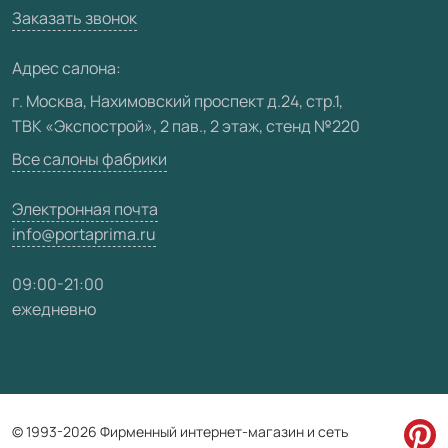
Вакансии
Заказать звонок
Юридическая информация
Медиацентр
Адрес салона:
Видео
г. Москва, Нахимовский проспект д.24, стр.1,
ТВК «Экспострой», 2 пав., 2 этаж, стенд №220
Карта сайта
Все салоны фабрики
Электронная почта
info@portaprima.ru
09:00-21:00
ежедневно
© 1993-2026 Фирменный интернет-магазин и сеть