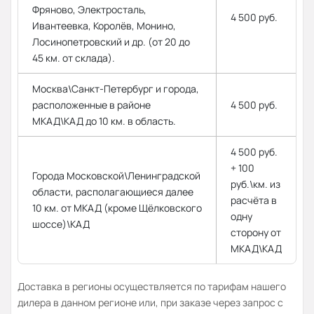
Фряново, Электросталь,
4 500 руб.
Ивантеевка, Королёв, Монино,
Лосинопетровский и др. (от 20 до
45 км. от склада).
Москва\Санкт-Петербург и города,
расположенные в районе
4 500 руб.
МКАД\КАД до 10 км. в область.
4 500 руб.
+ 100
Города Московской\Ленинградской
руб.\км. из
области, располагающиеся далее
расчёта в
10 км. от МКАД (кроме Щёлковского
одну
шоссе)\КАД
сторону от
МКАД\КАД
Доставка в регионы осуществляется по тарифам нашего
дилера в данном регионе или, при заказе через запрос с