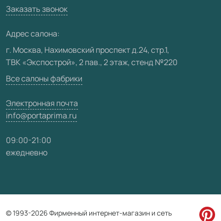
Вакансии
Заказать звонок
Юридическая информация
Медиацентр
Адрес салона:
Видео
г. Москва, Нахимовский проспект д.24, стр.1,
ТВК «Экспострой», 2 пав., 2 этаж, стенд №220
Карта сайта
Все салоны фабрики
Электронная почта
info@portaprima.ru
09:00-21:00
ежедневно
© 1993-2026 Фирменный интернет-магазин и сеть