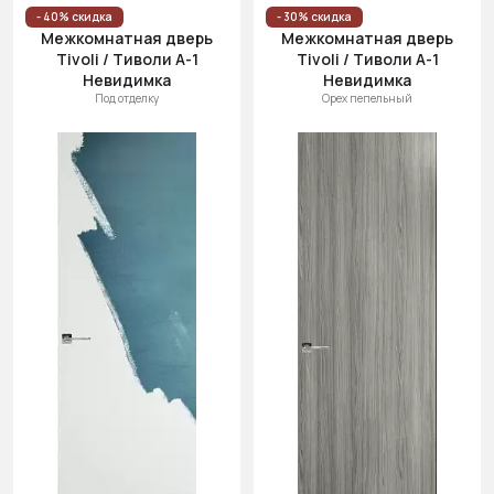
Цена
- 40% скидка
- 30% скидка
Межкомнатная дверь
Межкомнатная дверь
(возр.)
Tivoli / Тиволи А-1
Tivoli / Тиволи А-1
Цена (убыв.)
Невидимка
Невидимка
Под отделку
Орех пепельный
Cначала
новинки
Cначала
скидки