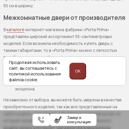
55 см в ширину.
Межкомнатные двери от производителя
В
каталоге
интернет-магазина фабрики «Porta Prima»
представлен широкий ассортимент 55-сантиметровых
моделей. Если возникла необходимость купить дверь с
такими габаритами, то в «Porta Prima» можно с легкостью
подобрать подходящий вариант:
Продолжая использовать
«глухую» модель или остекленную;
сайт,
вы соглашаетесь с
OK
политикой
использования
светлую или темных тонов;
файлов cookie.
изготовленную с использованием натурального или
экошпона.
Независимо от выбора, вы можете быть уверены в качестве
приобретенного изделия, так как все представленные на
сайте модели — продукция собственного производства, на
Замер и
которую предоставляется гарантия качества. Изучить
консультация
модели можно в интернет-магазине или в фирменном