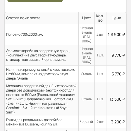
Кол-
Состав комплекта
Цвет
Цена
во
Черная
эмаль
101 900
₽
Полотно 700x2000 мм.
2 шт.
(RAL
9004)
Черная
Элемент короба на раздвижную дверь,
эмаль
9 770
₽
(комплект) на двустворчатую дверь,
1 шт.
(RAL
стандартная высота, Черная эмаль
9004)
Наличник прямоугольный с хвостовиком,
5 770
₽
H=80мм, комплект на двустворчатую
Эмаль
1 шт.
дверь, Эмаль
Механизм раздвижной для 2-х створчатой
двери без доводчиков и без "Синхро" для
полотен от 500мм (Раздвижной механизм
13 500
₽
Set 1 - 2шт.; Направляющая Comfort PRO
Сталь
1 шт.
(2м/п) - 2шт.; Нижняя направляющая
Comfort 1.5м. - 2шт.; Монтажный брус -
2шт.)
Ручки для раздвижных дверей без
3 200
₽
Черный
2 шт.
механизма Bussare, компл 2 шт.