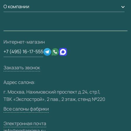
Доставка
О компании
Погонаж
Дизайнерам / архитекторам
Вопрос-ответ
Монтаж
Накладки на дверь
Франшизам / дилерам
Контакты
Проекты
Ремонт дверей
Скачать материалы
О фабрике
Полезная информация
Подготовка проемов
3D-модели
Интернет-магазин
Сертификаты
Отзывы клиентов
+7 (495) 16-17-555
Производство
Техническая информация
Вакансии
Заказать звонок
Юридическая информация
Медиацентр
Адрес салона:
Видео
г. Москва, Нахимовский проспект д.24, стр.1,
ТВК «Экспострой», 2 пав., 2 этаж, стенд №220
Карта сайта
Все салоны фабрики
Электронная почта
info@portaprima.ru