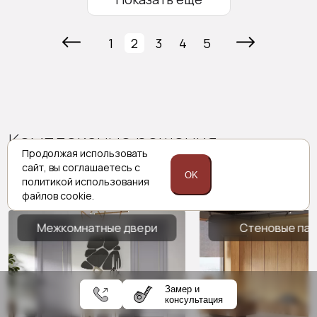
1
2
3
4
5
Комплексные решения
Продолжая использовать
Porta prima
сайт,
вы соглашаетесь с
OK
политикой
использования
файлов cookie.
Межкомнатные двери
Стеновые па
Замер и
консультация