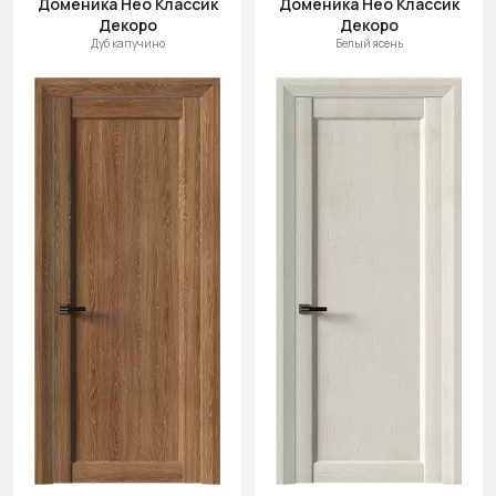
Доменика Нео Классик
Доменика Нео Классик
Cначала
Декоро
Декоро
новинки
Дуб капучино
Белый ясень
Cначала
скидки