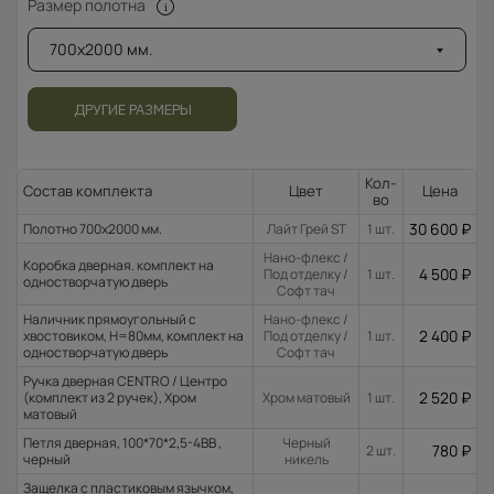
Размер полотна
700x2000 мм.
ДРУГИЕ РАЗМЕРЫ
Кол-
Состав комплекта
Цвет
Цена
во
30 600
₽
Полотно 700x2000 мм.
Лайт Грей ST
1 шт.
Нано-флекс /
Коробка дверная. комплект на
4 500
₽
Под отделку /
1 шт.
одностворчатую дверь
Софт тач
Наличник прямоугольный с
Нано-флекс /
2 400
₽
хвостовиком, H=80мм, комплект на
Под отделку /
1 шт.
одностворчатую дверь
Софт тач
Ручка дверная CENTRO / Центро
2 520
₽
(комплект из 2 ручек), Хром
Хром матовый
1 шт.
матовый
Петля дверная, 100*70*2,5-4ВВ ,
Черный
780
₽
2 шт.
черный
никель
Защелка с пластиковым язычком,