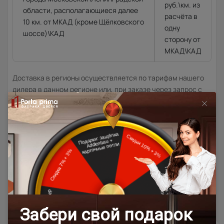
руб.\км. из
области, располагающиеся далее
расчёта в
10 км. от МКАД (кроме Щёлковского
одну
шоссе)\КАД
сторону от
МКАД\КАД
Доставка в регионы осуществляется по тарифам нашего
дилера в данном регионе или, при заказе через запрос с
сайта, отдельно рассчитывается менеджером интернет-
магазина.
Подробная информация о доставке
Товар относится к категориям:
500x1900
Межкомнатные двери 55х190 см
Классические двери
700x1900
900x2000
Лайт-грей ST
800x2000
900x2200
500x1950