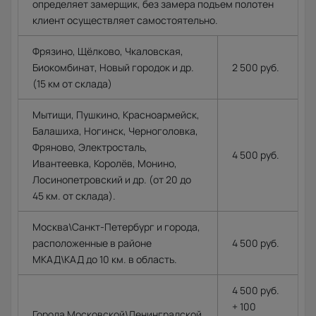
определяет замерщик, без замера подъем полотен
клиент осуществляет самостоятельно.
Фрязино, Щёлково, Чкаловская,
Биокомбинат, Новый городок и др.
2 500 руб.
(15 км от склада)
Мытищи, Пушкино, Красноармейск,
Балашиха, Ногинск, Черноголовка,
Фряново, Электросталь,
4 500 руб.
Ивантеевка, Королёв, Монино,
Лосинопетровский и др. (от 20 до
45 км. от склада).
Москва\Санкт-Петербург и города,
расположенные в районе
4 500 руб.
МКАД\КАД до 10 км. в область.
4 500 руб.
+ 100
Города Московской\Ленинградской