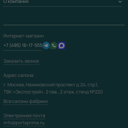
О компании
Погонаж
Дизайнерам / архитекторам
Вопрос-ответ
Монтаж
Накладки на дверь
Франшизам / дилерам
Контакты
Проекты
Ремонт дверей
Скачать материалы
О фабрике
Полезная информация
Подготовка проемов
3D-модели
Интернет-магазин
Сертификаты
Отзывы клиентов
+7 (495) 16-17-555
Производство
Техническая информация
Вакансии
Заказать звонок
Юридическая информация
Медиацентр
Адрес салона:
Видео
г. Москва, Нахимовский проспект д.24, стр.1,
ТВК «Экспострой», 2 пав., 2 этаж, стенд №220
Карта сайта
Все салоны фабрики
Электронная почта
info@portaprima.ru