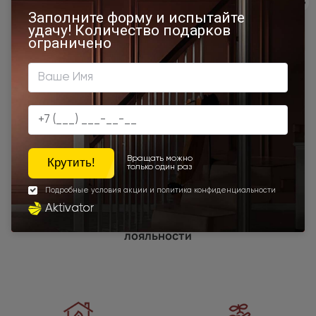
450x2000
650x2000
1000x2100
700x2200
900x1900
850x2000
700x2100
900x2300
900x2400
750x2000
1200x2000
Наши преимущества
Программы
лояльности