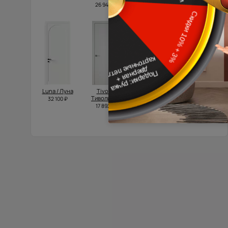
26 945 ₽
19 337 ₽
Luna / Луна
Tivoli /
Dinastia /
Domenica /
Тиволи А-1
Династия
Доменика
32 100 ₽
Порта
Порта
17 892 ₽
Классик
Классик
23 200 ₽
37 600 ₽