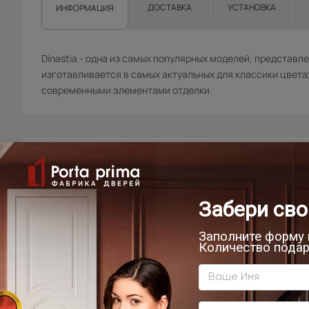
ДОСТАВКА
УСТАНОВКА
ИНФОРМАЦИЯ
Dinastia - одна из самых популярных моделей, представле
изготавливается в самых актуальных для классики цвета
современными элементами отделки.
Товар относится к категориям:
5
К
Л
4
9
9