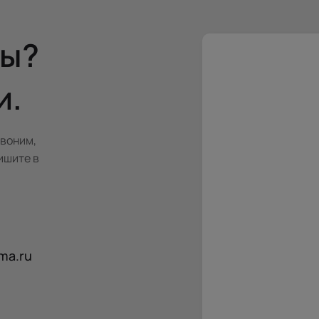
сы?
и.
звоним,
ишите в
ma.ru