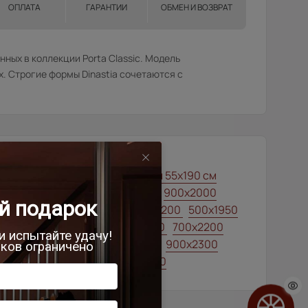
ОПЛАТА
ГАРАНТИИ
ОБМЕН И ВОЗВРАТ
нных в коллекции Porta Classic. Модель
х. Строгие формы Dinastia сочетаются с
00x1900
Межкомнатные двери 55х190 см
лассические двери
700x1900
900x2000
айт-грей ST
800x2000
900x2200
500x1950
50x2000
650x2000
1000x2100
700x2200
00x1900
850x2000
700x2100
900x2300
00x2400
750x2000
1200x2000