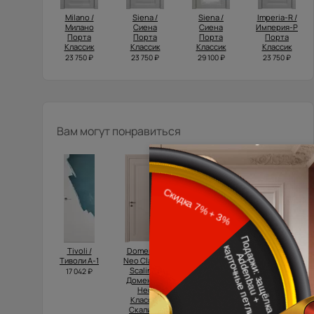
Milano /
Siena /
Siena /
Imperia-R /
Милано
Сиена
Сиена
Империя-Р
Порта
Порта
Порта
Порта
Классик
Классик
Классик
Классик
23 750 ₽
23 750 ₽
29 100 ₽
23 750 ₽
Вам могут понравиться
Tivoli /
Domenica
Domenica
Tivoli /
Тиволи А-1
Neo Classic
Neo Classic
Тиволи З-1
Scalino /
Decoro /
17 042 ₽
32 850 ₽
Доменика
Доменика
Нео
Нео
Классик
Классик
Скалино
Декоро