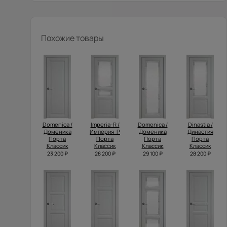
Похожие товары
Domenica /
Imperia-R /
Domenica /
Dinastia /
Доменика
Империя-Р
Доменика
Династия
Порта
Порта
Порта
Порта
Классик
Классик
Классик
Классик
23 200 ₽
28 200 ₽
29 100 ₽
28 200 ₽