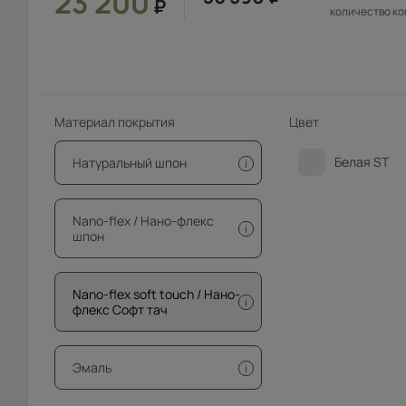
23 200
₽
количество к
Материал покрытия
Цвет
Белая ST
Натуральный шпон
i
Nano-flex / Нано-флекс
i
шпон
Nano-flex soft touch / Нано-
i
флекс Софт тач
Эмаль
i