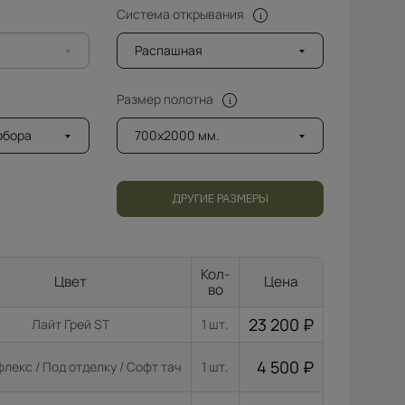
Система открывания
Распашная
Размер полотна
добора
700x2000 мм.
ДРУГИЕ РАЗМЕРЫ
Кол-
Цвет
Цена
во
23 200
₽
Лайт Грей ST
1 шт.
4 500
₽
лекс / Под отделку / Софт тач
1 шт.