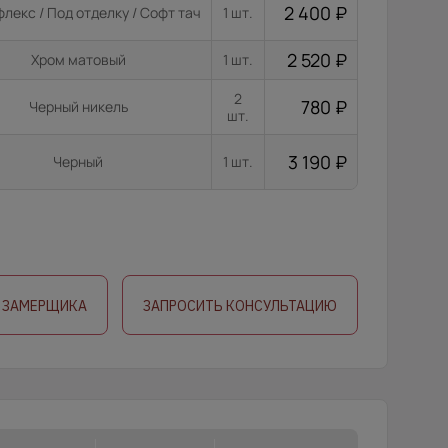
2 400
₽
лекс / Под отделку / Софт тач
1 шт.
2 520
₽
Хром матовый
1 шт.
2
780
₽
Черный никель
шт.
3 190
₽
Черный
1 шт.
 ЗАМЕРЩИКА
ЗАПРОСИТЬ КОНСУЛЬТАЦИЮ