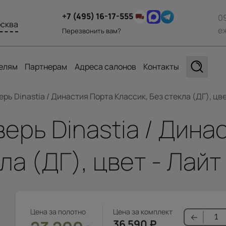
+7 (495) 16-17-555
0
сква
е
Перезвонить вам?
елям
Партнерам
Адреса салонов
Контакты
ь Dinastia / Династия Порта Классик, Без стекла (ДГ), цве
рь Dinastia / Дина
ла (ДГ), цвет - Лайт
Цена за полотно
Цена за комплект
36 590
₽