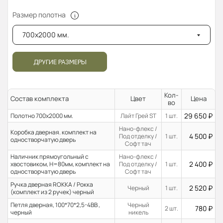
Размер полотна
700x2000 мм.
ДРУГИЕ РАЗМЕРЫ
Кол-
Состав комплекта
Цвет
Цена
во
29 650
₽
Полотно 700x2000 мм.
Лайт Грей ST
1 шт.
Нано-флекс /
Коробка дверная. комплект на
4 500
₽
Под отделку /
1 шт.
одностворчатую дверь
Софт тач
Наличник прямоугольный с
Нано-флекс /
2 400
₽
хвостовиком, H=80мм, комплект на
Под отделку /
1 шт.
одностворчатую дверь
Софт тач
Ручка дверная ROKKA / Рокка
2 520
₽
Черный
1 шт.
(комплект из 2 ручек) черный
Петля дверная, 100*70*2,5-4ВВ ,
Черный
780
₽
2 шт.
черный
никель