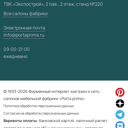
ТВК «Экспострой», 2 пав., 2 этаж, стенд №220
Карта сайта
Все салоны фабрики
Электронная почта
info@portaprima.ru
09:00-21:00
ежедневно
© 1993-2026 Фирменный интернет-магазин и сеть
салонов мебельной фабрики «Porta prima»
Политика обработки персональных данных
Согласие на обработку персональных данных
Варианты оплаты
: банковской картой, наличный расчет,
оплата по счету для ИП и юридических лиц, оплата по