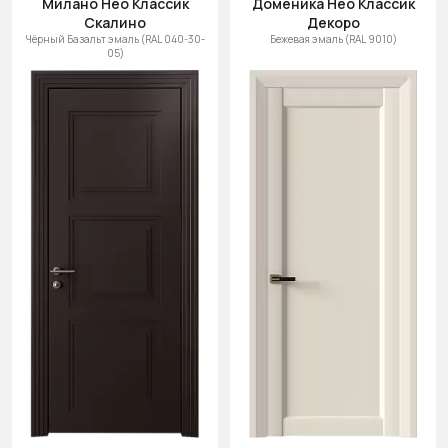
Милано Нео Классик
Доменика Нео Классик
Cначала
Скалино
Декоро
новинки
Чёрный Базальт эмаль (RAL 040-30-
Бежевая эмаль (RAL 9010)
05)
Cначала
скидки