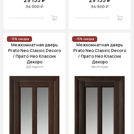
29 155 ₽
29 155 ₽
34 300 ₽
34 300 ₽
- 15% скидка
- 15% скидка
Межкомнатная дверь
Межкомнатная дверь
Prato Neo Classic Decoro
Prato Neo Classic Decoro
/ Прато Нео Классик
/ Прато Нео Классик
Декоро
Декоро
Дуб торонто
Венге Нуар