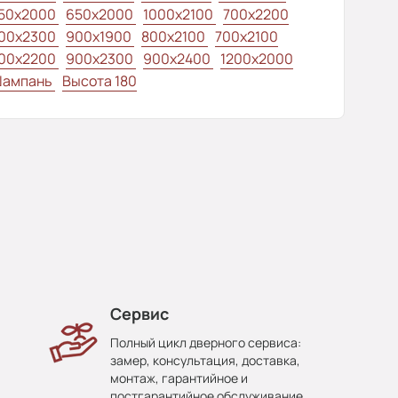
50x2000
650x2000
1000x2100
700x2200
00x2300
900x1900
800x2100
700x2100
00x2200
900x2300
900x2400
1200x2000
ампань
Высота 180
Сервис
Полный цикл дверного сервиса:
замер, консультация, доставка,
монтаж, гарантийное и
постгарантийное обслуживание