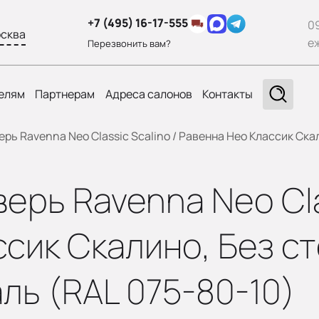
+7 (495) 16-17-555
0
сква
е
Перезвонить вам?
елям
Партнерам
Адреса салонов
Контакты
ь Ravenna Neo Classic Scalino / Равенна Нео Классик Скал
рь Ravenna Neo Clas
сик Скалино, Без сте
ль (RAL 075-80-10)