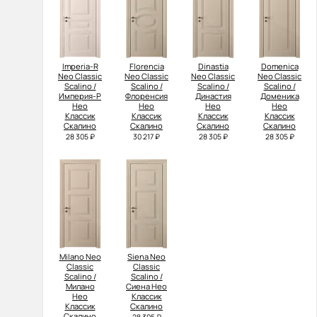
Imperia-R
Florencia
Dinastia
Domenica
Neo Classic
Neo Classic
Neo Classic
Neo Classic
Scalino /
Scalino /
Scalino /
Scalino /
Империя-Р
Флоренсия
Династия
Доменика
Нео
Нео
Нео
Нео
Классик
Классик
Классик
Классик
Скалино
Скалино
Скалино
Скалино
28 305 ₽
30 217 ₽
28 305 ₽
28 305 ₽
Milano Neo
Siena Neo
Classic
Classic
Scalino /
Scalino /
Милано
Сиена Нео
Нео
Классик
Классик
Скалино
Скалино