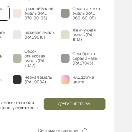
ел
Грязный Белый
Серая стяжка
эмаль (RAL
эмаль (RAL
070-90-05)
060-60-05)
Жемчужная
аль
Бежевая эмаль
эмаль (RAL
0-
(RAL 9010)
1013)
Серо-
Серебристо-
ь
оливковая
серая эмаль
эмаль (RAL
(RAL 7045)
7032)
Черная эмаль
RAL другие
ь
(RAL 9004)
цвета
 эмалью в любой
ДРУГИЕ ЦВЕТА RAL
 цене, укажите ваш
Система открывания