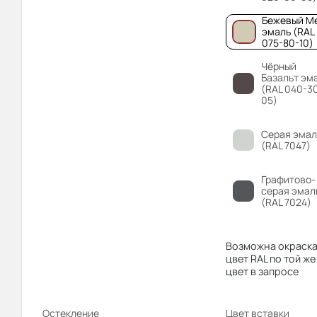
Бежевый М
эмаль (RAL
075-80-10)
Чёрный
Базальт эм
(RAL 040-3
05)
Серая эмал
(RAL 7047)
Графитово-
серая эмал
(RAL 7024)
Возможна окраска
цвет RAL по той же
цвет в запросе
Остекление
Цвет вставки