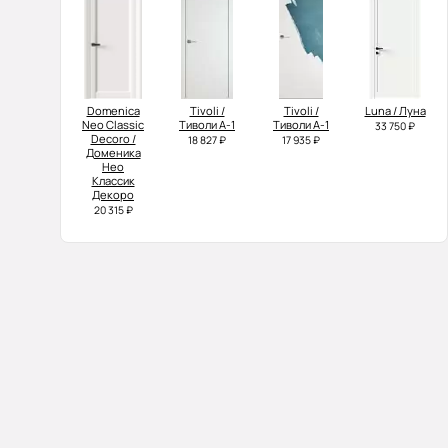
Domenica
Tivoli /
Tivoli /
Luna / Луна
Neo Classic
Тиволи А-1
Тиволи А-1
33 750 ₽
Decoro /
18 827 ₽
17 935 ₽
Доменика
Нео
Классик
Декоро
20 315 ₽