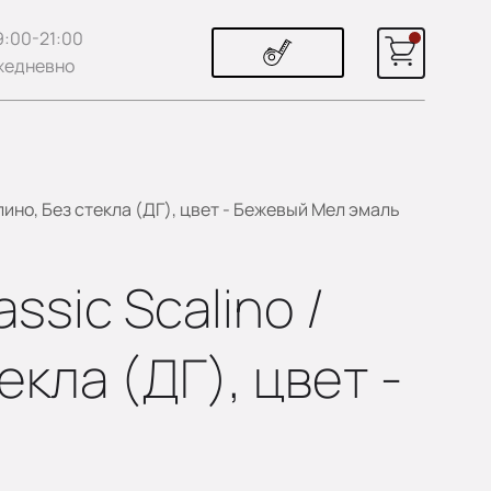
9:00-21:00
жедневно
ино, Без стекла (ДГ), цвет - Бежевый Мел эмаль
sic Scalino /
кла (ДГ), цвет -