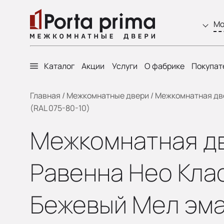
Мо
Каталог
Акции
Услуги
О фабрике
Покупат
Главная
/
Межкомнатные двери
/
Межкомнатная двер
(RAL 075-80-10)
Межкомнатная две
Равенна Нео Клас
Бежевый Мел эма