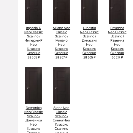
Imperia-R
Milano Neo
Dinastia
Ravenna
Neo Classic
Classic
Neo Classic
Neo Classic
Scalino /
Scalino /
Scalino /
Scalino /
Империя-Р
Милано
Династия
Равенна
Нео
Нео
Нео
Нео
Классик
Классик
Классик
Классик
Скалино
Скалино
Скалино
Скалино
28 305 ₽
28 857 ₽
28 305 ₽
30 217 ₽
Domenica
Siena Neo
Neo Classic
Classic
Scalino /
Scalino /
Доменика
Сиена Нео
Нео
Классик
Классик
Скалино
Скалино