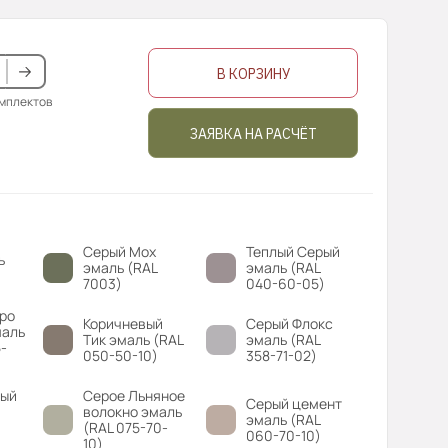
В КОРЗИНУ
омплектов
ЗАЯВКА НА РАСЧЁТ
Серый Мох
Теплый Серый
ь
эмаль (RAL
эмаль (RAL
7003)
040-60-05)
ро
Коричневый
Серый Флокс
маль
Тик эмаль (RAL
эмаль (RAL
-
050-50-10)
358-71-02)
вый
Серое Льняное
Серый цемент
волокно эмаль
эмаль (RAL
(RAL 075-70-
060-70-10)
10)