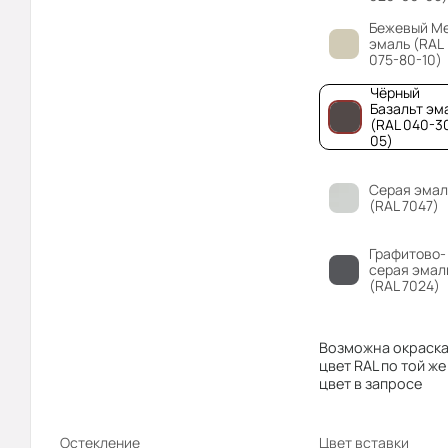
Бежевый М
эмаль (RAL
075-80-10)
Чёрный
Базальт эм
(RAL 040-3
05)
Серая эмал
(RAL 7047)
Графитово-
серая эмал
(RAL 7024)
Возможна окраска
цвет RAL по той же
цвет в запросе
Остекление
Цвет вставки