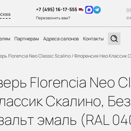
+7 (495) 16-17-555
0
сква
е
Перезвонить вам?
елям
Партнерам
Адреса салонов
Контакты
ь Florencia Neo Classic Scalino / Флоренсия Нео Классик С
ь Florencia Neo Cla
ассик Скалино, Без 
зальт эмаль (RAL 04