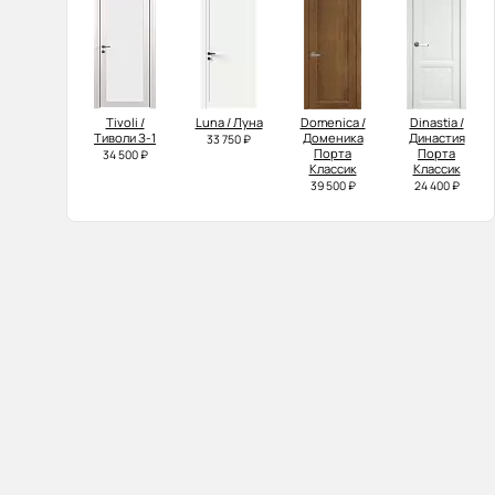
Tivoli /
Luna / Луна
Domenica /
Dinastia /
Тиволи З-1
Доменика
Династия
33 750 ₽
Порта
Порта
34 500 ₽
Классик
Классик
39 500 ₽
24 400 ₽