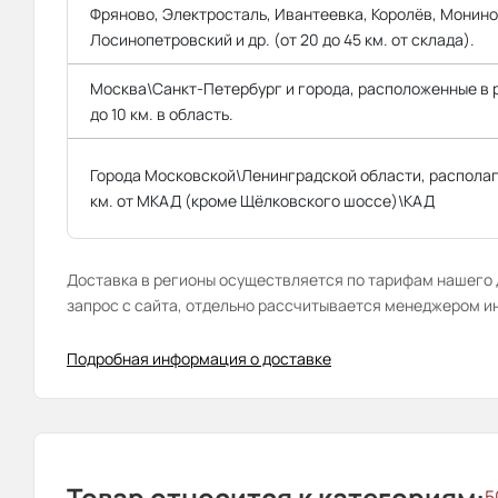
Фряново, Электросталь, Ивантеевка, Королёв, Монино
Лосинопетровский и др. (от 20 до 45 км. от склада).
Москва\Санкт-Петербург и города, расположенные в
до 10 км. в область.
Города Московской\Ленинградской области, распола
км. от МКАД (кроме Щёлковского шоссе)\КАД
Доставка в регионы осуществляется по тарифам нашего д
запрос с сайта, отдельно рассчитывается менеджером и
Подробная информация о доставке
Товар относится к категориям:
5