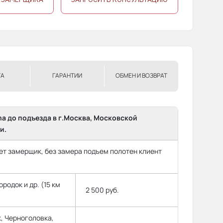
ТА
ГАРАНТИИ
ОБМЕН И ВОЗВРАТ
ma до подъезда в г.Москва, Московской
и.
т замерщик, без замера подъем полотен клиент
родок и др. (15 км
2 500 руб.
, Черноголовка,