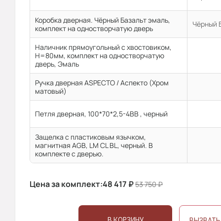
Коробка дверная. Чёрный Базальт эмаль,
Чёрный 
комплект на одностворчатую дверь
Наличник прямоугольный с хвостовиком,
H=80мм, комплект на одностворчатую
дверь, Эмаль
Ручка дверная ASPECTO / Аспекто (Хром
матовый)
Петля дверная, 100*70*2,5-4ВВ , черный
Защелка с пластиковым язычком,
магнитная AGB, LM CL BL, черный. В
комплекте с дверью.
Цена за комплект:
48 417
₽
53 750
₽
В КОРЗИНУ
ВЫЗВАТЬ