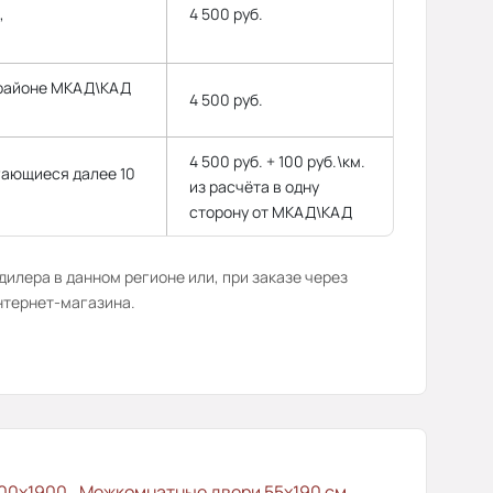
,
4 500 руб.
 районе МКАД\КАД
4 500 руб.
4 500 руб. + 100 руб.\км.
гающиеся далее 10
из расчёта в одну
сторону от МКАД\КАД
илера в данном регионе или, при заказе через
нтернет-магазина.
00x1900
Межкомнатные двери 55х190 см