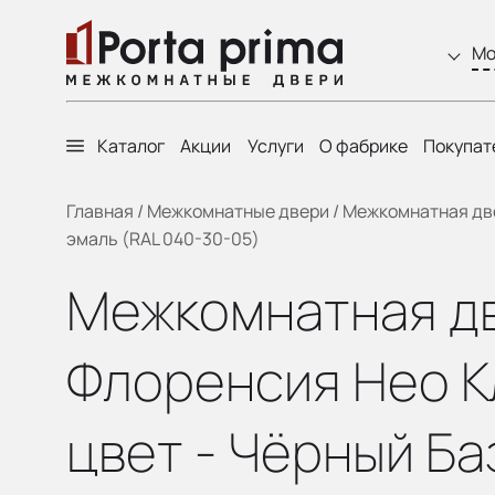
Мо
Каталог
Акции
Услуги
О фабрике
Покупат
Главная
/
Межкомнатные двери
/
Межкомнатная двер
эмаль (RAL 040-30-05)
Межкомнатная двер
Флоренсия Нео Кл
цвет - Чёрный Ба