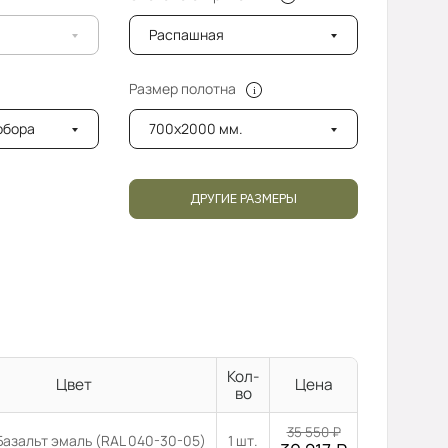
Распашная
Размер полотна
добора
700x2000 мм.
ДРУГИЕ РАЗМЕРЫ
Кол-
Цвет
Цена
во
35 550
₽
Базальт эмаль (RAL 040-30-05)
1 шт.