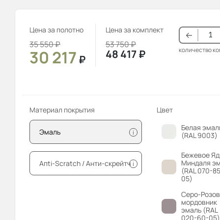
Цена за полотно
Цена за комплект
35 550
₽
53 750
₽
количество к
30 217
48 417
₽
₽
Материал покрытия
Цвет
Белая эмал
Эмаль
i
(RAL 9003)
Бежевое Яд
Миндаля э
Апti-Sсrаtсh / Анти-скрейтч
i
(RAL 070-85
05)
Серо-Розо
мордовник
эмаль (RAL
020-60-05)