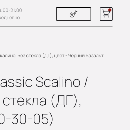
9:00-21:00
жедневно
калино, Без стекла (ДГ), цвет - Чёрный Базальт
ssic Scalino /
стекла (ДГ),
0-30-05)