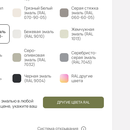
ел
Грязный Белый
Серая стяжка
эмаль (RAL
эмаль (RAL
070-90-05)
060-60-05)
Жемчужная
аль
Бежевая эмаль
эмаль (RAL
0-
(RAL 9010)
1013)
Серо-
Серебристо-
ь
оливковая
серая эмаль
эмаль (RAL
(RAL 7045)
7032)
Черная эмаль
RAL другие
ь
(RAL 9004)
цвета
 эмалью в любой
ДРУГИЕ ЦВЕТА RAL
 цене, укажите ваш
Система открывания