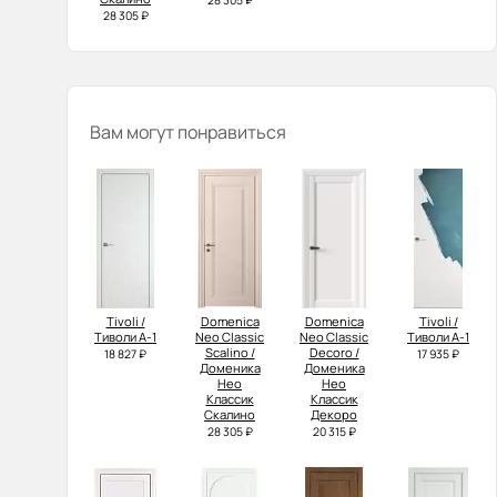
28 305 ₽
28 305 ₽
Вам могут понравиться
Tivoli /
Domenica
Domenica
Tivoli /
Тиволи А-1
Neo Classic
Neo Classic
Тиволи А-1
Scalino /
Decoro /
18 827 ₽
17 935 ₽
Доменика
Доменика
Нео
Нео
Классик
Классик
Скалино
Декоро
28 305 ₽
20 315 ₽