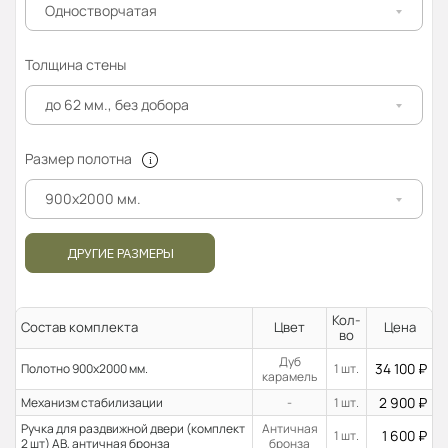
Одностворчатая
Толщина стены
до 62 мм., без добора
Размер полотна
900x2000 мм.
ДРУГИЕ РАЗМЕРЫ
Кол-
Состав комплекта
Цвет
Цена
во
Дуб
34 100
₽
Полотно 900x2000 мм.
1 шт.
карамель
2 900
₽
Механизм стабилизации
-
1 шт.
Ручка для раздвижной двери (комплект
Античная
1 600
₽
1 шт.
2 шт) AB, античная бронза
бронза