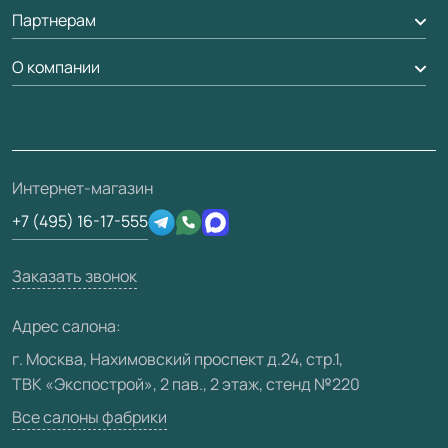
Обмен и возврат
Партнерам
Вызов замерщика
Рейки, баффели, стеллажи
Гарантия
Доставка
О компании
Погонаж
Дизайнерам / архитекторам
Вопрос-ответ
Монтаж
Накладки на дверь
Франшизам / дилерам
Контакты
Проекты
Ремонт дверей
Скачать материалы
О фабрике
Полезная информация
Подготовка проемов
3D-модели
Интернет-магазин
Сертификаты
Отзывы клиентов
+7 (495) 16-17-555
Производство
Техническая информация
Вакансии
Заказать звонок
Юридическая информация
Медиацентр
Адрес салона:
Видео
г. Москва, Нахимовский проспект д.24, стр.1,
ТВК «Экспострой», 2 пав., 2 этаж, стенд №220
Карта сайта
Все салоны фабрики