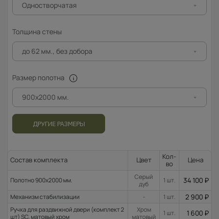
Одностворчатая
Толщина стены
до 62 мм., без добора
Размер полотна
900x2000 мм.
ДРУГИЕ РАЗМЕРЫ
Кол-
Состав комплекта
Цвет
Цена
во
Серый
34 100
₽
Полотно 900x2000 мм.
1 шт.
дуб
2 900
₽
Механизм стабилизации
-
1 шт.
Ручка для раздвижной двери (комплект 2
Хром
1 600
₽
1 шт.
шт) SC, матовый хром
матовый