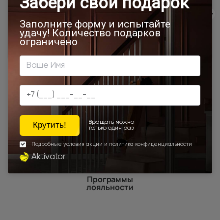
Шампань
Высота 180
400x2000
Высота 190
Высота 195
Высота 205
Высота 210
Межкомнатные двери экошпон
Под заказ
Межкомнатные двери высотой 2000 мм
Для спальни
Наши преимущества
Программы
лояльности