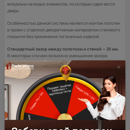
визуально не видно элементов, по которым сдвигается
дверь.
Особенностью данной системы является монтаж полотен
в проем с отделкой декоративным материалом стенового
покрытия без применения погонажных изделий.
Стандартный зазор между полотном и стеной — 25 мм.
В некоторых случаях возможно уменьшение зазора,
в зависимости от особенностей вашего проекта.
Товар относится к категориям:
Двери модерн
Стильные современные межкомнатные двери
600x2000
700x1900
700x2000
900x2000
900x2400
1200x2000
Дверь скрытого монтажа Invisible / Инвизибл