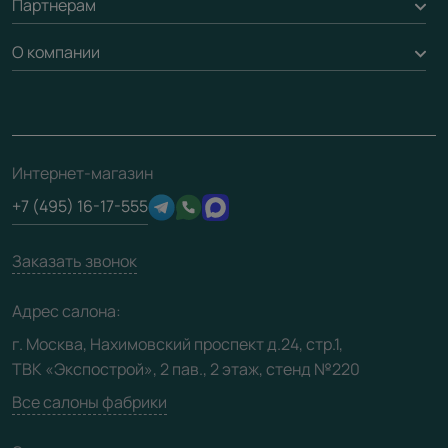
Партнерам
Вызов замерщика
Рейки, баффели, стеллажи
Гарантия
Доставка
О компании
Погонаж
Дизайнерам / архитекторам
Вопрос-ответ
Монтаж
Накладки на дверь
Франшизам / дилерам
Контакты
Проекты
Ремонт дверей
Скачать материалы
О фабрике
Полезная информация
Подготовка проемов
3D-модели
Интернет-магазин
Сертификаты
Отзывы клиентов
+7 (495) 16-17-555
Производство
Техническая информация
Вакансии
Заказать звонок
Юридическая информация
Медиацентр
Адрес салона:
Видео
г. Москва, Нахимовский проспект д.24, стр.1,
ТВК «Экспострой», 2 пав., 2 этаж, стенд №220
Карта сайта
Все салоны фабрики