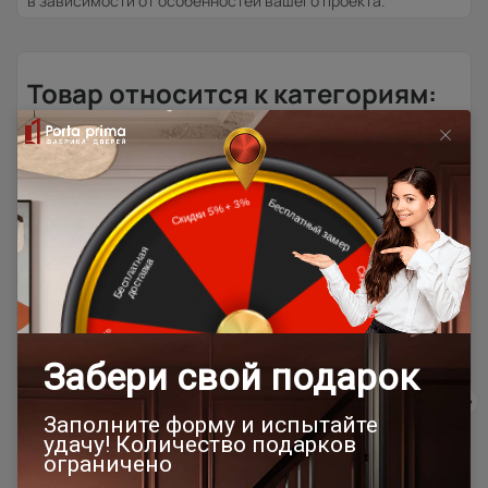
в зависимости от особенностей вашего проекта.
Товар относится к категориям:
Двери модерн
Стильные современные межкомнатные двери
600x2000
700x1900
700x2000
900x2000
900x2400
1200x2000
Дверь скрытого монтажа Invisible / Инвизибл
Шампань
Высота 180
400x2000
Высота 190
Высота 195
Высота 205
Высота 210
Межкомнатные двери экошпон
Под заказ
Межкомнатные двери высотой 2000 мм
Для спальни
Наши преимущества