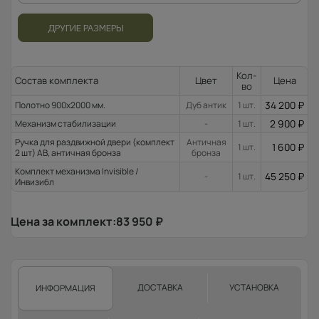
ДРУГИЕ РАЗМЕРЫ
Кол-
Состав комплекта
Цвет
Цена
во
34 200
₽
Полотно 900x2000 мм.
Дуб антик
1 шт.
2 900
₽
Механизм стабилизации
-
1 шт.
Ручка для раздвижной двери (комплект
Античная
1 600
₽
1 шт.
2 шт) AB, античная бронза
бронза
Комплект механизма Invisible /
45 250
₽
-
1 шт.
Инвизибл
Цена за комплект:
83 950
₽
ДОСТАВКА
УСТАНОВКА
ИНФОРМАЦИЯ