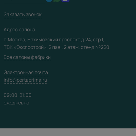
Производство
Техническая информация
Вакансии
Заказать звонок
Юридическая информация
Медиацентр
Адрес салона:
Видео
г. Москва, Нахимовский проспект д.24, стр.1,
ТВК «Экспострой», 2 пав., 2 этаж, стенд №220
Карта сайта
Все салоны фабрики
Электронная почта
info@portaprima.ru
09:00-21:00
ежедневно