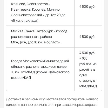
Фряново, Электросталь,
4 500 руб.
Ивантеевка, Королёв, Монино,
Лосинопетровский и др. (от 20 до
45 км. от склада).
Москва\Санкт-Петербург и города,
расположенные в районе
4 500 руб.
МКАД\КАД до 10 км. в область.
4 500 руб.
+ 100
Города Московской\Ленинградской
руб.\км. из
области, располагающиеся далее
расчёта в
10 км. от МКАД (кроме Щёлковского
одну
шоссе)\КАД
сторону от
МКАД\КАД
Доставка в регионы осуществляется по тарифам нашего
дилера в данном регионе или, при заказе через запрос с