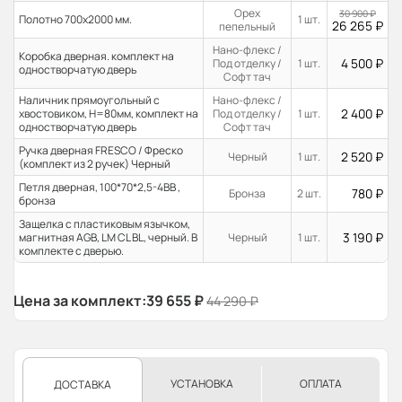
Орех
30 900
₽
Полотно 700x2000 мм.
1 шт.
26 265
₽
пепельный
Нано-флекс /
Коробка дверная. комплект на
4 500
₽
Под отделку /
1 шт.
одностворчатую дверь
Софт тач
Наличник прямоугольный с
Нано-флекс /
2 400
₽
хвостовиком, H=80мм, комплект на
Под отделку /
1 шт.
одностворчатую дверь
Софт тач
Ручка дверная FRESCO / Фреско
2 520
₽
Черный
1 шт.
(комплект из 2 ручек) Черный
Петля дверная, 100*70*2,5-4ВВ ,
780
₽
Бронза
2 шт.
бронза
Защелка с пластиковым язычком,
3 190
₽
магнитная AGB, LM CL BL, черный. В
Черный
1 шт.
комплекте с дверью.
Цена за комплект:
39 655
₽
44 290
₽
УСТАНОВКА
ОПЛАТА
ДОСТАВКА