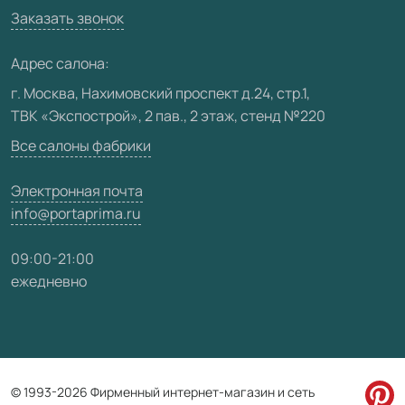
Вакансии
Заказать звонок
Юридическая информация
Медиацентр
Адрес салона:
Видео
г. Москва, Нахимовский проспект д.24, стр.1,
ТВК «Экспострой», 2 пав., 2 этаж, стенд №220
Карта сайта
Все салоны фабрики
Электронная почта
info@portaprima.ru
09:00-21:00
ежедневно
© 1993-2026 Фирменный интернет-магазин и сеть