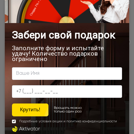
дилера в данном регионе или, при заказе через запрос с
сайта, отдельно рассчитывается менеджером интернет-
магазина.
Подробная информация о доставке
Товар относится к категориям:
500x1900
Межкомнатные двери 55х190 см
700x1900
900x2000
Двери Neo Classic Decoro
800x2000
900x2200
1000x2100
700x2200
900x1900
800x2100
700x2100
800x2200
900x2300
900x2400
1200x2000
Шампань
Высота 180
Высота 190
Высота 195
Наши преимущества