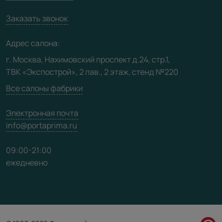
Вакансии
Заказать звонок
Юридическая информация
Медиацентр
Адрес салона:
Видео
г. Москва, Нахимовский проспект д.24, стр.1,
ТВК «Экспострой», 2 пав., 2 этаж, стенд №220
Карта сайта
Все салоны фабрики
Электронная почта
info@portaprima.ru
09:00-21:00
ежедневно