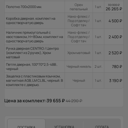
Орех
30 900
₽
Полотно 700x2000 мм.
1 шт.
26 265
₽
пепельный
Нано-флекс /
Коробка дверная. комплект на
4 500
₽
Под отделку /
1 шт.
одностворчатую дверь
Софт тач
Наличник прямоугольный с
Нано-флекс /
2 400
₽
хвостовиком, H=80мм, комплект на
Под отделку /
1 шт.
одностворчатую дверь
Софт тач
Ручка дверная CENTRO / Центро
2 520
₽
(комплект из 2 ручек), Хром
Хром матовый
1 шт.
матовый
Петля дверная, 100*70*2,5-4ВВ ,
780
₽
Черный никель
2 шт.
черный
Защелка с пластиковым язычком,
3 190
₽
магнитная AGB, LM CL BL, черный. В
Черный
1 шт.
комплекте с дверью.
Цена за комплект:
39 655
₽
44 290
₽
УСТАНОВКА
ОПЛАТА
ДОСТАВКА