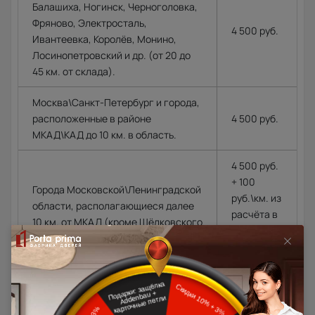
Балашиха, Ногинск, Черноголовка,
Фряново, Электросталь,
4 500 руб.
Ивантеевка, Королёв, Монино,
Лосинопетровский и др. (от 20 до
45 км. от склада).
Москва\Санкт-Петербург и города,
расположенные в районе
4 500 руб.
МКАД\КАД до 10 км. в область.
4 500 руб.
+ 100
Города Московской\Ленинградской
руб.\км. из
области, располагающиеся далее
расчёта в
10 км. от МКАД (кроме Щёлковского
одну
шоссе)\КАД
сторону от
МКАД\КАД
Доставка в регионы осуществляется по тарифам нашего