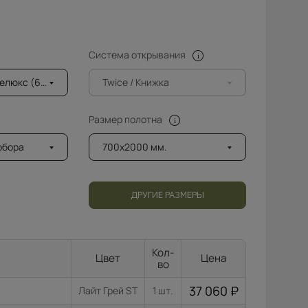
Система открывания
6мм) с фацетом
Twice / Книжка
Размер полотна
добора
700x2000 мм.
ДРУГИЕ РАЗМЕРЫ
Кол-
Цвет
Цена
во
37 060
₽
Лайт Грей ST
1 шт.