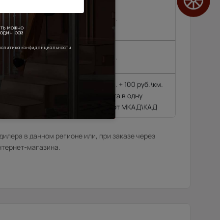
, Черноголовка,
,
4 500 руб.
 районе МКАД\КАД
4 500 руб.
4 500 руб. + 100 руб.\км.
гающиеся далее 10
из расчёта в одну
сторону от МКАД\КАД
илера в данном регионе или, при заказе через
нтернет-магазина.