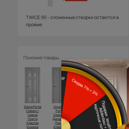
TWICE 90 - сложенные створки остаются в
проеме
Похожие товары
Siena Porta
Dinastia
Siena Porta
Milano
Classic /
Porta
Classic /
Porta
Сиена
Classic /
Сиена
Classic /
Порта
Династия
Порта
Милано
Классик
Порта
Классик
Порта
Книжка
Классик
Книжка
Классик