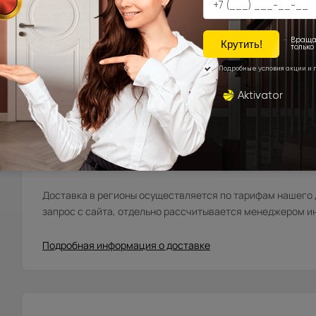
Мытищи, Пушкино, Красноармейск, Балашиха, Ногинск
Фряново, Электросталь, Ивантеевка, Королёв, Монино
Лосинопетровский и др. (от 20 до 45 км. от склада).
Москва\Санкт-Петербург и города, расположенные в
до 10 км. в область.
Города Московской\Ленинградской области, распола
км. от МКАД (кроме Щёлковского шоссе)\КАД
Доставка в регионы осуществляется по тарифам нашего д
запрос с сайта, отдельно рассчитывается менеджером и
Подробная информация о доставке