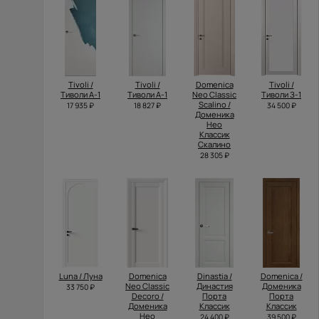
Tivoli /
Tivoli /
Domenica
Tivoli /
Тиволи А-1
Тиволи А-1
Neo Classic
Тиволи З-1
Scalino /
17 935 ₽
18 827 ₽
34 500 ₽
Доменика
Нео
Классик
Скалино
28 305 ₽
Luna / Луна
Domenica
Dinastia /
Domenica /
Neo Classic
Династия
Доменика
33 750 ₽
Decoro /
Порта
Порта
Доменика
Классик
Классик
Нео
24 400 ₽
39 500 ₽