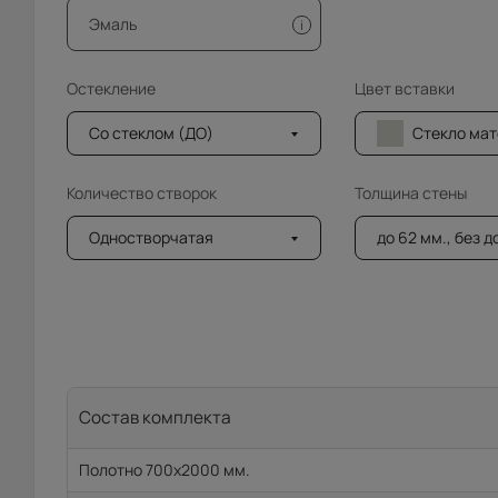
Эмаль
i
Остекление
Цвет вставки
Со стеклом (ДО)
Стекло мателюкс (
Количество створок
Толщина стены
Одностворчатая
до 62 мм., без 
Состав комплекта
Полотно 700x2000 мм.