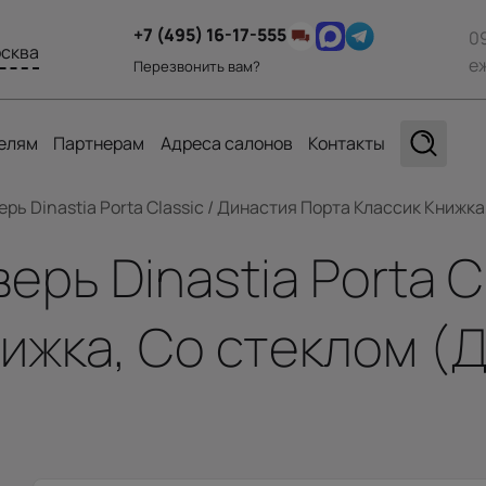
+7 (495) 16-17-555
0
сква
е
Перезвонить вам?
елям
Партнерам
Адреса салонов
Контакты
ь Dinastia Porta Classic / Династия Порта Классик Книжка,
рь Dinastia Porta C
ижка, Со стеклом (Д