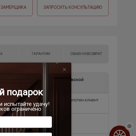
 ЗАМЕРЩИКА
ЗАПРОСИТЬ КОНСУЛЬТАЦИЮ
ТА
ГАРАНТИИ
ОБМЕН И ВОЗВРАТ
ma до подъезда в г.Москва, Московской
и.
т замерщик, без замера подъем полотен клиент
родок и др. (15 км
2 500 руб.