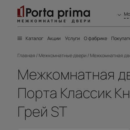
Мо
Каталог
Акции
Услуги
О фабрике
Покупат
Главная
/
Межкомнатные двери
/
Межкомнатная двер
Межкомнатная две
Порта Классик Кн
Грей ST