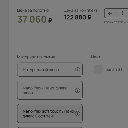
Цена за полотно
Цена за комплект
37 060
122 880
₽
₽
количество к
Материал покрытия
Цвет
Белая ST
Натуральный шпон
i
Nano-flex / Нано-флекс
i
шпон
Nano-flex soft touch / Нано-
i
флекс Софт тач