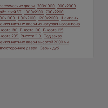
лассические двери
700x1900
900x2000
айт-грей ST
1000x2100
700x2200
00x1900
1100x2100
1200x2000
Шампань
ежкомнатные двери из натурального шпона
ысота 180
Высота 190
Высота 195
ысота 205
Высота 210
Под заказ
ежкомнатные двери высотой 2000 мм
вухсторонние двери
Серый дуб