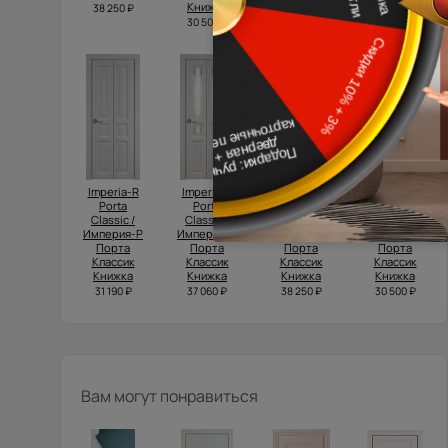
Книжка
Книжка
38 250 ₽
31 190 ₽
30 500 ₽
38 250 ₽
Imperia-R
Imperia-R
Domenica
Domenica
Porta
Porta
Porta
Porta
Classic /
Classic /
Classic /
Classic /
Империя-Р
Империя-Р
Доменика
Доменика
Порта
Порта
Порта
Порта
Классик
Классик
Классик
Классик
Книжка
Книжка
Книжка
Книжка
31 190 ₽
37 060 ₽
38 250 ₽
30 500 ₽
Вам могут понравиться