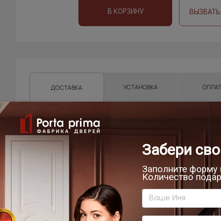
В КОРЗИНУ
ВЫЗВАТЬ
УСТАНОВКА
ОПЛА
ДОСТАВКА
Доставка продукции со склада Компании Porta pri
области, г.Санкт-Петербург, Ленинградской област
Техническую возможность подъема полотен определяе
осуществляет самостоятельно.
Фрязино, Щёлково, Чкаловская, Биокомбинат, Новый го
от склада)