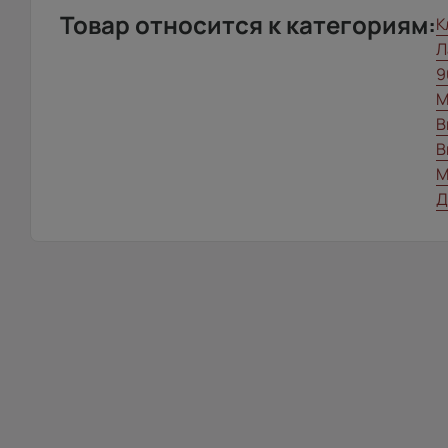
Товар относится к категориям:
К
Л
9
М
В
В
М
Д