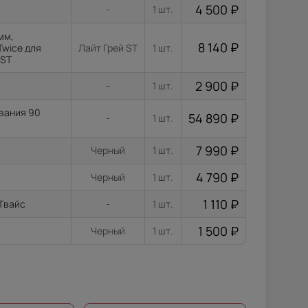
4 500
₽
-
1 шт.
мм,
8 140
₽
Twice для
Лайт Грей ST
1 шт.
 ST
2 900
₽
-
1 шт.
ывания 90
54 890
₽
-
1 шт.
7 990
₽
Черный
1 шт.
4 790
₽
Черный
1 шт.
1 110
₽
 Твайс
-
1 шт.
1 500
₽
Черный
1 шт.