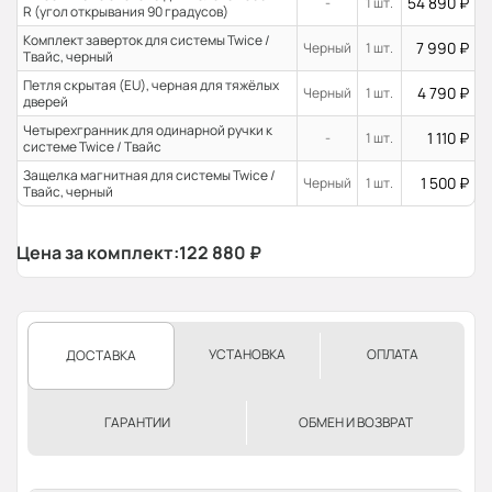
54 890
₽
-
1 шт.
R (угол открывания 90 градусов)
Комплект заверток для системы Twice /
7 990
₽
Черный
1 шт.
Твайс, черный
Петля скрытая (EU), черная для тяжёлых
4 790
₽
Черный
1 шт.
дверей
Четырехгранник для одинарной ручки к
1 110
₽
-
1 шт.
системе Twice / Твайс
Защелка магнитная для системы Twice /
1 500
₽
Черный
1 шт.
Твайс, черный
Цена за комплект:
122 880
₽
УСТАНОВКА
ОПЛАТА
ДОСТАВКА
ГАРАНТИИ
ОБМЕН И ВОЗВРАТ