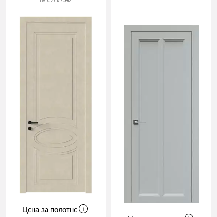
Версилк крем
Cначала
новинки
Cначала
скидки
Цена за полотно