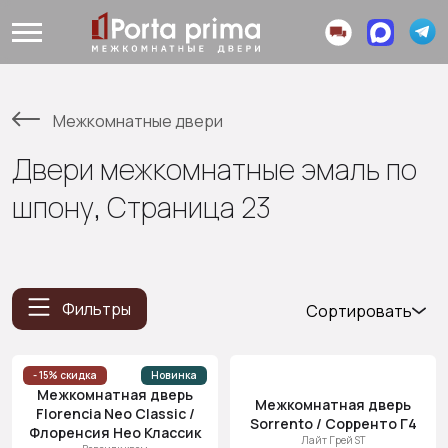
Межкомнатные двери
Двери межкомнатные эмаль по
шпону, Страница 23
Фильтры
Сортировать
Популярные
Цена
- 15% скидка
Новинка
Межкомнатная дверь
(возр.)
Межкомнатная дверь
Florencia Neo Classic /
Sorrento / Сорренто Г4
Цена (убыв.)
Флоренсия Нео Классик
Лайт Грей ST