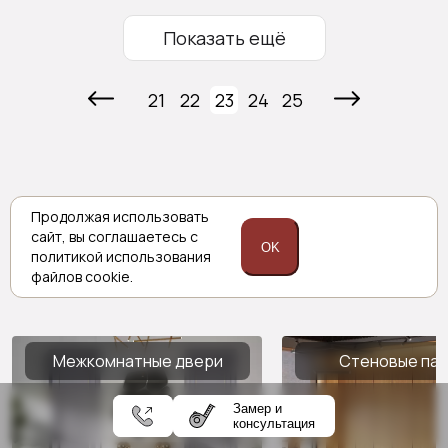
Показать ещё
21
22
23
24
25
Продолжая использовать
Комплексные решения
сайт,
вы соглашаетесь с
OK
политикой
использования
Porta prima
файлов cookie.
Межкомнатные двери
Стеновые па
Замер и
консультация