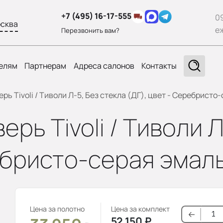
+7 (495) 16-17-555
0
сква
е
Перезвонить вам?
елям
Партнерам
Адреса салонов
Контакты
ь Tivoli / Тиволи Л-5, Без стекла (ДГ), цвет - Серебристо
рь Tivoli / Тиволи Л
ебристо-серая эмаль
Цена за полотно
Цена за комплект
52 150
₽