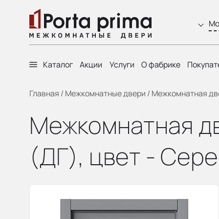
Мо
Каталог
Акции
Услуги
О фабрике
Покупат
Главная
/
Межкомнатные двери
/
Межкомнатная двер
Межкомнатная две
(ДГ), цвет - Сер