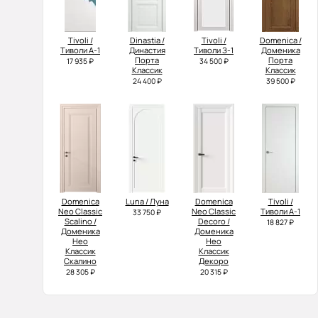
Tivoli /
Dinastia /
Tivoli /
Domenica /
Тиволи А-1
Династия
Тиволи З-1
Доменика
Порта
Порта
17 935 ₽
34 500 ₽
Классик
Классик
24 400 ₽
39 500 ₽
Domenica
Luna / Луна
Domenica
Tivoli /
Neo Classic
Neo Classic
Тиволи А-1
33 750 ₽
Scalino /
Decoro /
18 827 ₽
Доменика
Доменика
Нео
Нео
Классик
Классик
Скалино
Декоро
28 305 ₽
20 315 ₽