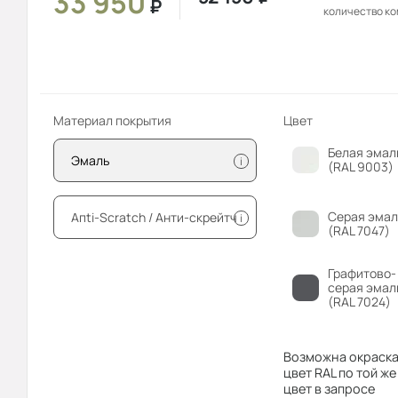
33 950
₽
количество к
Материал покрытия
Цвет
Белая эмал
Эмаль
i
(RAL 9003)
Серая эмал
Апti-Sсrаtсh / Анти-скрейтч
i
(RAL 7047)
Графитово-
серая эмал
(RAL 7024)
Возможна окраска
цвет RAL по той же
цвет в запросе