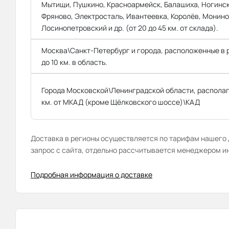
Мытищи, Пушкино, Красноармейск, Балашиха, Ногинск
Фряново, Электросталь, Ивантеевка, Королёв, Монино
Лосинопетровский и др. (от 20 до 45 км. от склада).
Москва\Санкт-Петербург и города, расположенные в
до 10 км. в область.
Города Московской\Ленинградской области, распола
км. от МКАД (кроме Щёлковского шоссе)\КАД
Доставка в регионы осуществляется по тарифам нашего д
запрос с сайта, отдельно рассчитывается менеджером и
Подробная информация о доставке