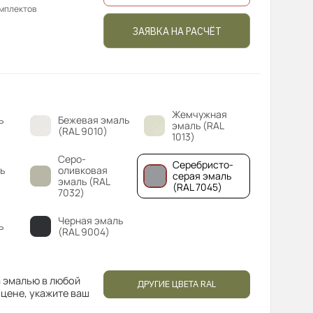
омплектов
ЗАЯВКА НА РАСЧЁТ
Жемчужная
ь
Бежевая эмаль
эмаль (RAL
(RAL 9010)
1013)
Серо-
Серебристо-
ь
оливковая
серая эмаль
эмаль (RAL
(RAL 7045)
7032)
Черная эмаль
ь
(RAL 9004)
 эмалью в любой
ДРУГИЕ ЦВЕТА RAL
 цене, укажите ваш