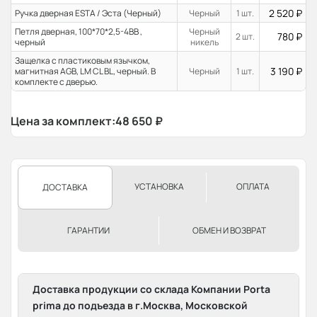
2 520
₽
Ручка дверная ESTA / Эста (Черный)
Черный
1 шт.
Петля дверная, 100*70*2,5-4ВВ ,
Черный
780
₽
2 шт.
черный
никель
Защелка с пластиковым язычком,
3 190
₽
магнитная AGB, LM CL BL, черный. В
Черный
1 шт.
комплекте с дверью.
Цена за комплект:
48 650
₽
УСТАНОВКА
ОПЛАТА
ДОСТАВКА
ГАРАНТИИ
ОБМЕН И ВОЗВРАТ
Доставка продукции со склада Компании Porta
prima до подъезда в г.Москва, Московской