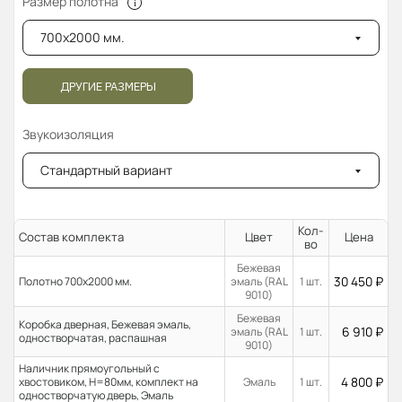
Размер полотна
700x2000 мм.
ДРУГИЕ РАЗМЕРЫ
Звукоизоляция
Стандартный вариант
Кол-
Состав комплекта
Цвет
Цена
во
Бежевая
30 450
₽
Полотно 700x2000 мм.
эмаль (RAL
1 шт.
9010)
Бежевая
Коробка дверная, Бежевая эмаль,
6 910
₽
эмаль (RAL
1 шт.
одностворчатая, распашная
9010)
Наличник прямоугольный с
4 800
₽
хвостовиком, H=80мм, комплект на
Эмаль
1 шт.
одностворчатую дверь, Эмаль