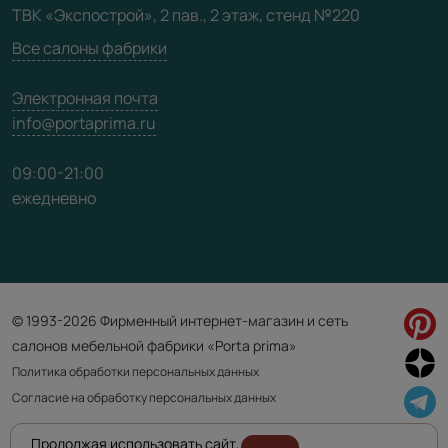
ТВК «Экспострой», 2 пав., 2 этаж, стенд №220
Карта сайта
Все салоны фабрики
Электронная почта
info@portaprima.ru
09:00-21:00
ежедневно
© 1993-2026 Фирменный интернет-магазин и сеть
салонов мебельной фабрики «Porta prima»
Политика обработки персональных данных
Согласие на обработку персональных данных
Продолжая использовать сайт,