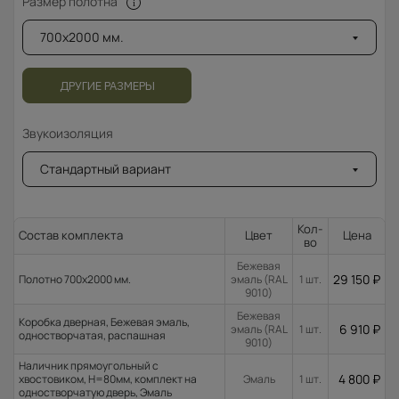
Размер полотна
700x2000 мм.
ДРУГИЕ РАЗМЕРЫ
Звукоизоляция
Стандартный вариант
Кол-
Состав комплекта
Цвет
Цена
во
Бежевая
29 150
₽
Полотно 700x2000 мм.
эмаль (RAL
1 шт.
9010)
Бежевая
Коробка дверная, Бежевая эмаль,
6 910
₽
эмаль (RAL
1 шт.
одностворчатая, распашная
9010)
Наличник прямоугольный с
4 800
₽
хвостовиком, H=80мм, комплект на
Эмаль
1 шт.
одностворчатую дверь, Эмаль