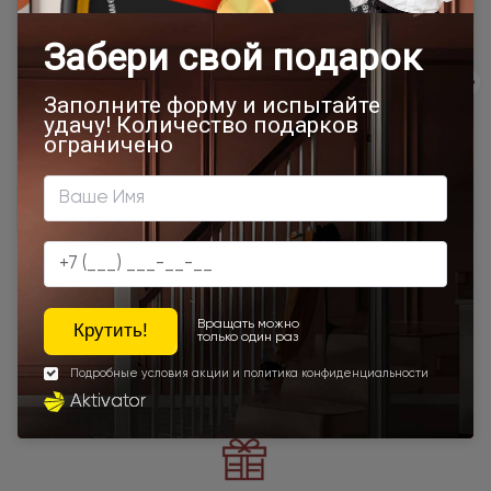
500x1900
Межкомнатные двери 55х190 см
Двери модерн
Стильные современные межкомнатные двери
Бежевая (RAL 9010)
600x2000
700x1900
700x2000
900x2000
800х1950
800x2000
900x2200
600x1950
450x2000
650x2000
1000x2100
800x2400
700x2200
Двери межкомнатные 1000х2000 мм
900x1900
Наши преимущества