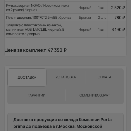
Ручка дверная NOVO / Ново (комплект
2 520
₽
Черный
1 шт.
из 2 ручек) Черная
780
₽
Петля дверная, 100*70*2,5-4ВВ , бронза
Бронза
2 шт.
Защелка с пластиковым язычком,
3 190
₽
магнитная AGB, LM CL BL, черный. В
Черный
1 шт.
комплекте с дверью.
Цена за комплект:
47 350
₽
УСТАНОВКА
ОПЛАТА
ДОСТАВКА
ГАРАНТИИ
ОБМЕН И ВОЗВРАТ
Доставка продукции со склада Компании Porta
prima до подъезда в г.Москва, Московской