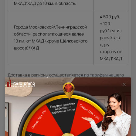
МКАД\КАД до 10 км. в область.
4 500 руб.
+ 100
Города Московской\Ленинградской
руб.\км. из
области, располагающиеся далее
расчёта в
10 км. от МКАД (кроме Щёлковского
одну
шоссе)\КАД
сторону от
МКАД\КАД
Доставка в регионы осуществляется по тарифам нашего
дилера в данном регионе или, при заказе через запрос с
сайта, отдельно рассчитывается менеджером интернет-
магазина.
Подробная информация о доставке
Товар относится к категориям: