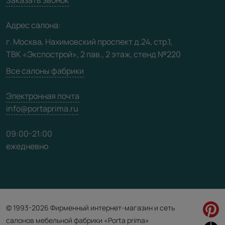
Юридическая информация
Медиацентр
Адрес салона:
Видео
г. Москва, Нахимовский проспект д.24, стр.1,
ТВК «Экспострой», 2 пав., 2 этаж, стенд №220
Карта сайта
Все салоны фабрики
Электронная почта
info@portaprima.ru
09:00-21:00
ежедневно
© 1993-2026 Фирменный интернет-магазин и сеть
салонов мебельной фабрики «Porta prima»