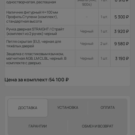
одностворчатая, распашная
9004)
Наличник фигурный H=100 мм
5 300
₽
Профиль Ступени (комплект),
-
1 шт.
стандартная высота
Ручка дверная STRAIGHT / Страйт
3 920
₽
Черный
1 шт.
(комплект из 2 ручек) черный
Петля скрытая (EU), черная для
9 580
₽
Черный
2 шт.
тяжёлых дверей
Защелка с пластиковым язычком,
3 190
₽
магнитная AGB, LM CL BL, черный. В
Черный
1 шт.
комплекте с дверью.
Цена за комплект:
54 100
₽
УСТАНОВКА
ОПЛАТА
ДОСТАВКА
ГАРАНТИИ
ОБМЕН И ВОЗВРАТ