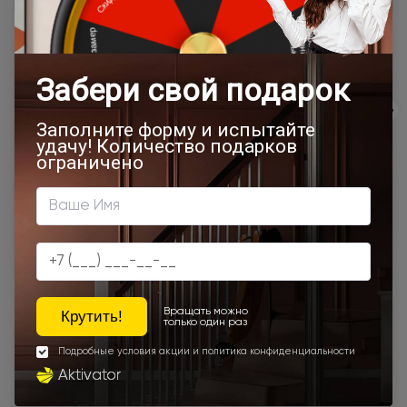
Подробная информация о доставке
Товар относится к категориям:
500x1900
Межкомнатные двери 55х190 см
Двери модерн
Стильные современные межкомнатные двери
600x2000
700x1900
700x2000
900x2000
800х1950
800x2000
900x2200
600x1950
1000x2100
800x2400
700x2200
Двери межкомнатные 1000х2000 мм
900x1900
800x2100
800x2200
900x2300
Наши преимущества