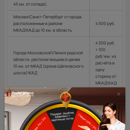
45 км. от склада).
Москва\Санкт-Петербург и города,
расположенные в районе
4 500 руб.
МКАД\КАД до 10 км. в область.
4 500 руб.
+ 100
Города Московской\Ленинградской
руб.\км. из
области, располагающиеся далее
расчёта в
10 км. от МКАД (кроме Щёлковского
одну
шоссе)\КАД
сторону от
МКАД\КАД
Доставка в регионы осуществляется по тарифам нашего
дилера в данном регионе или, при заказе через запрос с
сайта, отдельно рассчитывается менеджером интернет-
магазина.